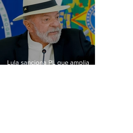
Lula sanciona PL que amplia
pena para crimes digitais contra
crianças