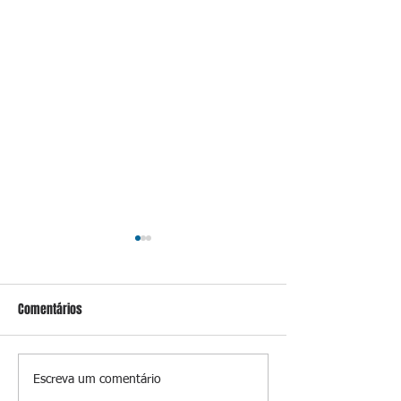
Comentários
Flin divulga programação
Trio conduzido por
Escreva um comentário