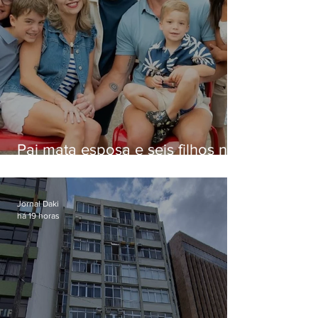
Pai mata esposa e seis filhos nos
EUA e não terá funeral
Jornal Daki
há 19 horas