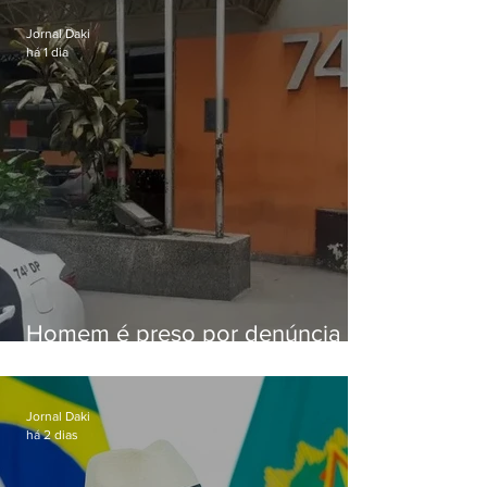
sexta-feira (07)
Jornal Daki
há 1 dia
Homem é preso por denúncia
de importunação sexual em
Alcântara
Jornal Daki
há 2 dias