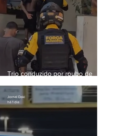
Trio conduzido por roubo de
celular no Méier acumula 37
passagens
Jornal Daki
há 1 dia