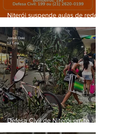
Niterói suspende aulas de rede
municipal por previsão de
ventos fortes nesta sexta (7)
Jornal Daki
há 1 dia
Defesa Civil de Niterói emite
aviso de ventos fortes para esta