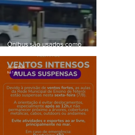
Ônibus são usados como
barricadas durante operação na
Gardênia Azul
Jornal Daki
há 1 dia