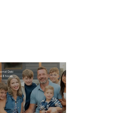
ornal Daki
á 8 horas