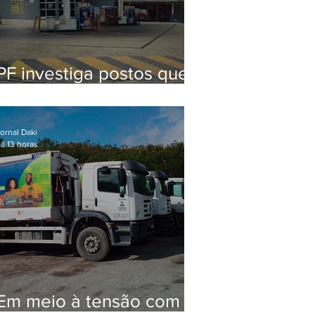
PF investiga postos que
usaram licença falsa com
assinatura de secretário
morto em 2020
ornal Daki
á 13 horas
Em meio à tensão com