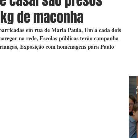
r e casal são presos
0 kg de maconha
arricadas em rua de Maria Paula, Um a cada dois 
o navegar na rede, Escolas públicas terão campanha 
crianças, Exposição com homenagens para Paulo 
J
h