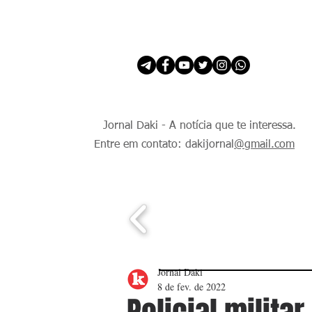
INÍCIO
É Daki. E de todo Mundo.
Jornal Daki - A notícia que te interessa.
Entre em contato: dakijornal
@gmail.com
Jornal Daki
8 de fev. de 2022