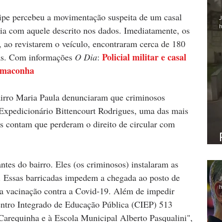
uipe percebeu a movimentação suspeita de um casal 
J
h
ia com aquele descrito nos dados. Imediatamente, os 
 ao revistarem o veículo, encontraram cerca de 180 
Policial militar e casal 
s. Com informações 
O Dia
: 
e maconha
rro Maria Paula denunciaram que criminosos 
 Expedicionário Bittencourt Rodrigues, uma das mais 
 contam que perderam o direito de circular com 
ntes do bairro. Eles (os criminosos) instalaram as 
 Essas barricadas impedem a chegada ao posto de 
J
h
a vacinação contra a Covid-19. Além de impedir 
ntro Integrado de Educação Pública (CIEP) 513 
arequinha e à Escola Municipal Alberto Pasqualini", 