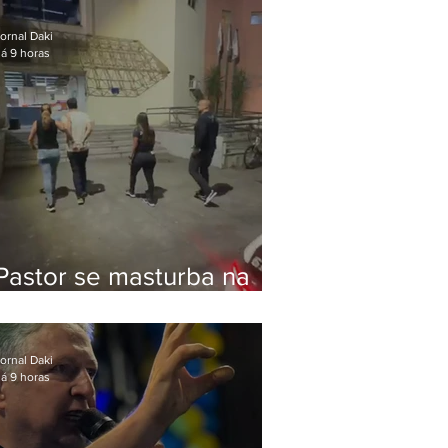
Bolsonaro em Botafogo
ornal Daki
á 9 horas
Pastor se masturba na
frente de criança e é
preso na Zona Oeste
ornal Daki
á 9 horas