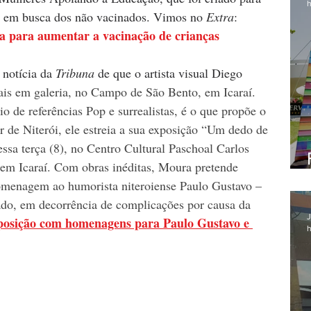
h
ai em busca dos não vacinados. Vimos no
 Extra
:
a para aumentar a vacinação de crianças
notícia da 
Tribuna
 de que o artista visual Diego 
ais em galeria, no Campo de São Bento, em Icaraí. 
 de referências Pop e surrealistas, é o que propõe o 
dor de Niterói, ele estreia a sua exposição “Um dedo de 
ssa terça (8), no Centro Cultural Paschoal Carlos 
m Icaraí. Com obras inéditas, Moura pretende 
menagem ao humorista niteroiense Paulo Gustavo – 
do, em decorrência de complicações por causa da 
J
xposição com homenagens para Paulo Gustavo e 
h