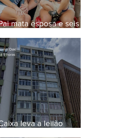
Pai mata esposa e seis
filhos nos EUA e não terá
funeral
ornal Daki
á 9 horas
Caixa leva a leilão
apartamento de Eduardo