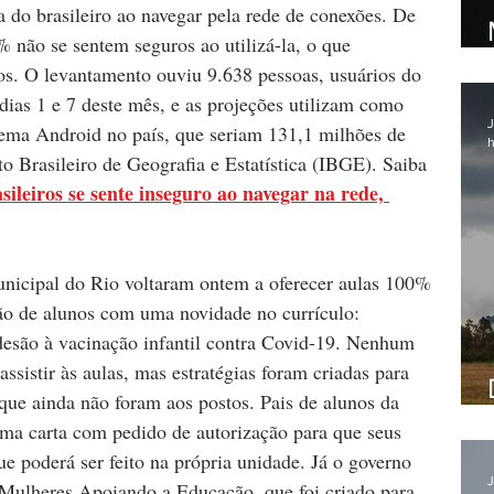
a do brasileiro ao navegar pela rede de conexões. De 
não se sentem seguros ao utilizá-la, o que 
ros. O levantamento ouviu 9.638 pessoas, usuários do 
s dias 1 e 7 deste mês, e as projeções utilizam como 
J
tema Android no país, que seriam 131,1 milhões de 
h
o Brasileiro de Geografia e Estatística (IBGE). Saiba 
ileiros se sente inseguro ao navegar na rede, 
unicipal do Rio voltaram ontem a oferecer aulas 100% 
hão de alunos com uma novidade no currículo: 
desão à vacinação infantil contra Covid-19. Nenhum 
ssistir às aulas, mas estratégias foram criadas para 
que ainda não foram aos postos. Pais de alunos da 
 uma carta com pedido de autorização para que seus 
e poderá ser feito na própria unidade. Já o governo 
J
 Mulheres Apoiando a Educação, que foi criado para 