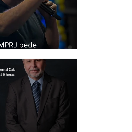
MPRJ pede
inelegibilidade de
Garotinho
ornal Daki
á 9 horas