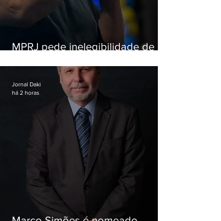
MPRJ pede inelegibilidade de
Garotinho
Jornal Daki
há 2 horas
Marco Simões é nomeado