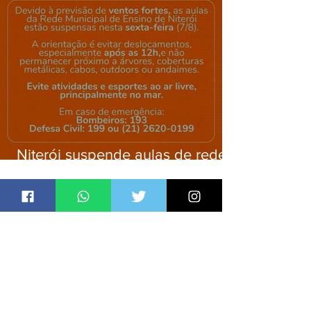
Niterói suspende aulas de rede
municipal por previsão de
ventos fortes nesta sexta (7)
Jornal Daki
há 7 horas