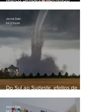
secretário de Estado de Governo
Jornal Daki
há 3 horas
Do Sul ao Sudeste, efeitos de
ciclone-bomba causam
apreensão na população
Jornal Daki
há 3 horas