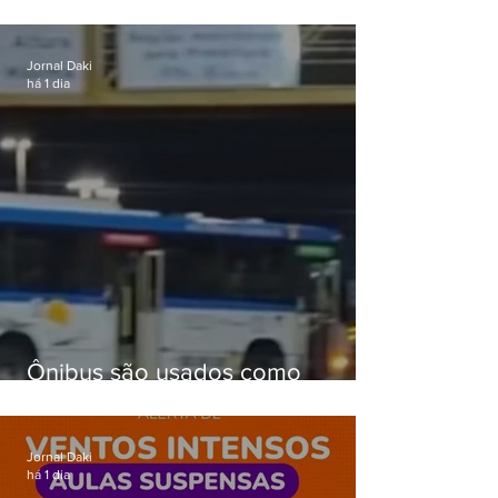
celular no Méier acumula 37
passagens
Jornal Daki
há 1 dia
Ônibus são usados como
barricadas durante operação na
Gardênia Azul
Jornal Daki
há 1 dia