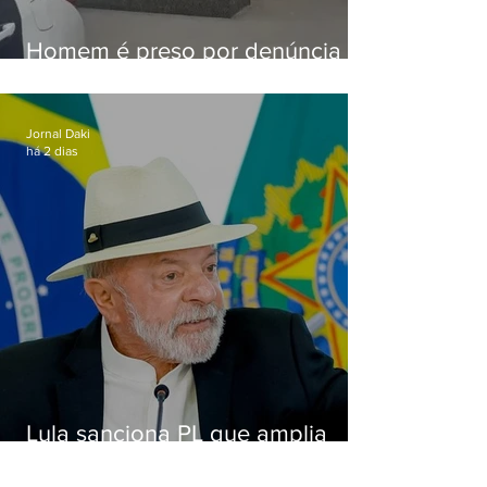
Homem é preso por denúncia
de importunação sexual em
Alcântara
Jornal Daki
há 2 dias
Lula sanciona PL que amplia
pena para crimes digitais contra
crianças