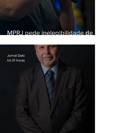
MPRJ pede inelegibilidade de
Garotinho
Jornal Daki
há 21 horas