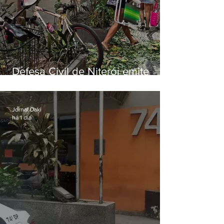
Defesa Civil de Niterói emite
aviso de ventos fortes para esta
sexta-feira (07)
Jornal Daki
há 1 dia