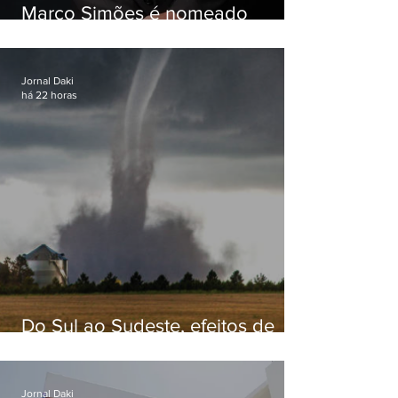
Marco Simões é nomeado
secretário de Estado de Governo
Jornal Daki
há 22 horas
Do Sul ao Sudeste, efeitos de
ciclone-bomba causam
apreensão na população
Jornal Daki