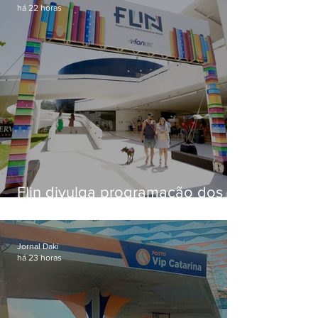
há 22 horas
Flin divulga programação dos
dois primeiros dias; evento
começa na próxima quinta (13)
em Niterói
Jornal Daki
há 23 horas