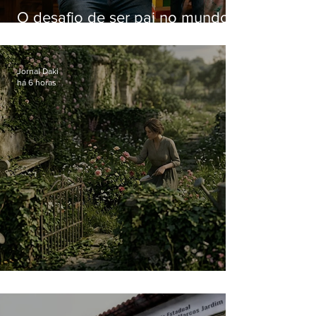
O desafio de ser pai no mundo
atual
Jornal Daki
há 6 horas
O jardim que ninguém vê