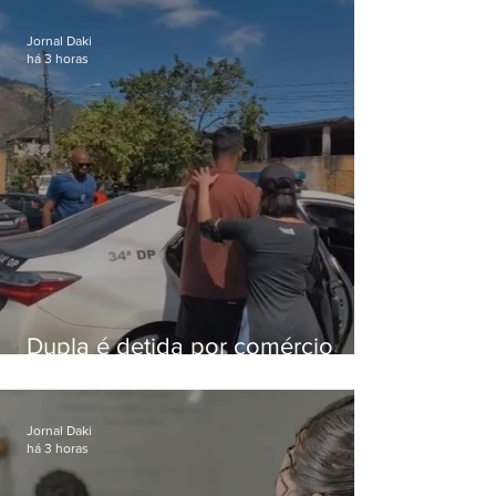
foragido
Jornal Daki
há 3 horas
Dupla é detida por comércio
ilegal de animais silvestres em
Bangu
Jornal Daki
há 3 horas