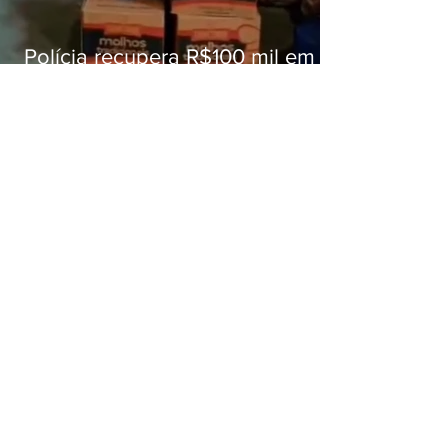
Polícia recupera R$100 mil em
carga roubada na Baixada
Fluminense