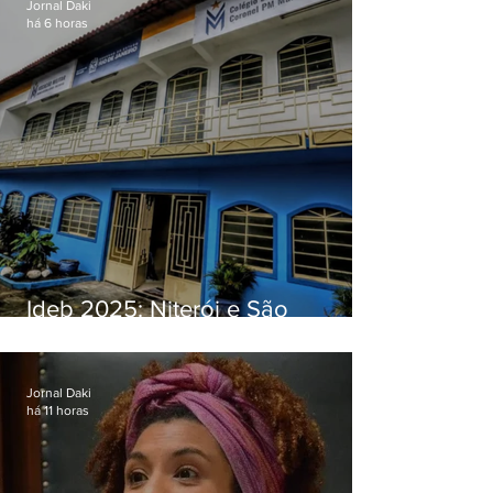
Jornal Daki
há 6 horas
Ideb 2025: Niterói e São
Gonçalo têm desempenhos
distintos no ensino médio; veja
Jornal Daki
há 11 horas