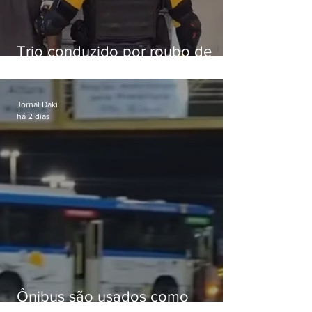
Trio conduzido por roubo de
celular no Méier acumula 37
passagens
Jornal Daki
há 2 dias
Ônibus são usados como