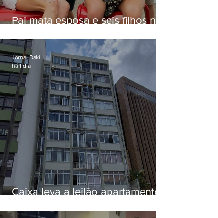
Pai mata esposa e seis filhos nos
EUA e não terá funeral
Jornal Daki
há 1 dia
Caixa leva a leilão apartamento
de Eduardo Bolsonaro em
Botafogo