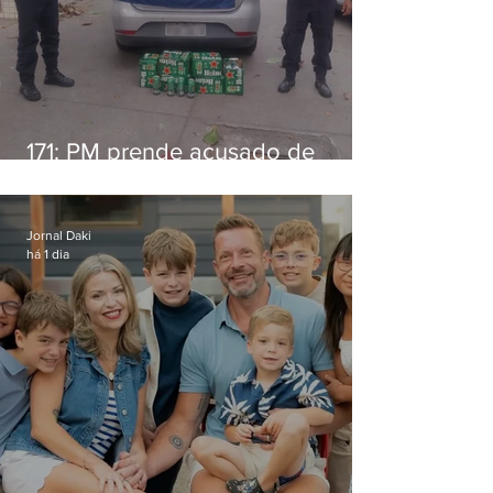
171: PM prende acusado de
estelionato em restaurante de
Niterói
Jornal Daki
há 1 dia