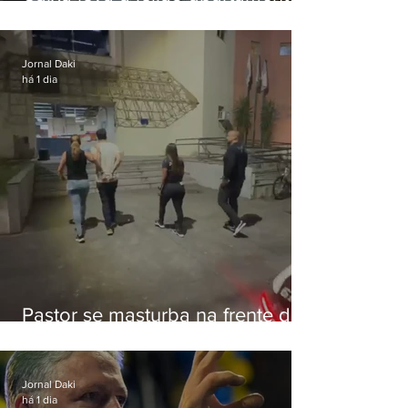
de Eduardo Bolsonaro em
Botafogo
Jornal Daki
há 1 dia
Pastor se masturba na frente de
criança e é preso na Zona Oeste
Jornal Daki
há 1 dia