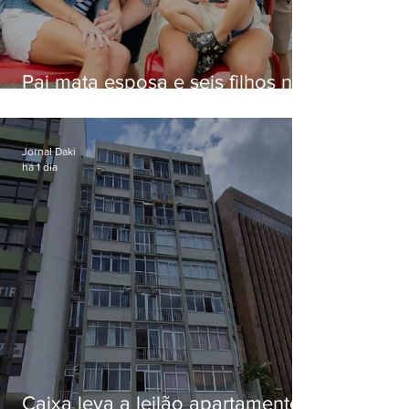
Pai mata esposa e seis filhos nos
EUA e não terá funeral
Jornal Daki
há 1 dia
Caixa leva a leilão apartamento