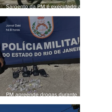
Sargento da PM é executado a
tiros enquanto estava de folga
em Vaz Lobo
Jornal Daki
há 8 horas
PM apreende drogas durante
patrulhamento em Maricá