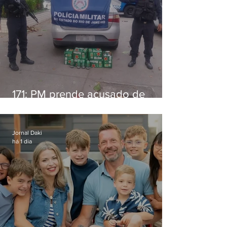
171: PM prende acusado de
estelionato em restaurante de
Niterói
Jornal Daki
há 1 dia