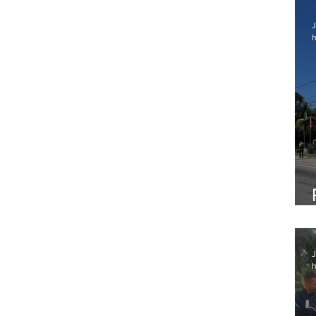
J
h
J
h