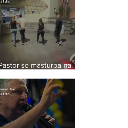
á 1 dia
Pastor se masturba na
frente de criança e é
preso na Zona Oeste
ornal Daki
á 1 dia