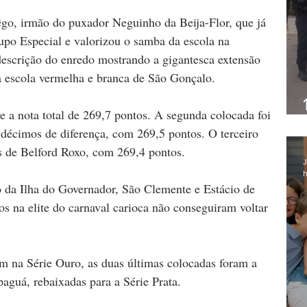
êgo, irmão do puxador Neguinho da Beija-Flor, que já 
upo Especial e valorizou o samba da escola na 
 descrição do enredo mostrando a gigantesca extensão 
 escola vermelha e branca de São Gonçalo.
 a nota total de 269,7 pontos. A segunda colocada foi 
décimos de diferença, com 269,5 pontos. O terceiro 
s de Belford Roxo, com 269,4 pontos.
J
h
o da Ilha do Governador, São Clemente e Estácio de 
os na elite do carnaval carioca não conseguiram voltar 
m na Série Ouro, as duas últimas colocadas foram a 
paguá, rebaixadas para a Série Prata.