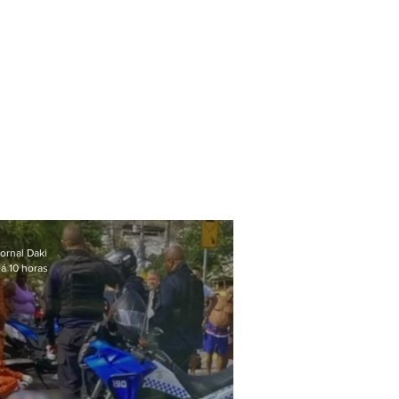
ornal Daki
á 10 horas