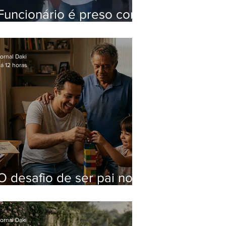
Funcionário é preso com
computadores furtados
do Hospital do Andaraí
ornal Daki
á 12 horas
O desafio de ser pai no
mundo atual
ornal Daki