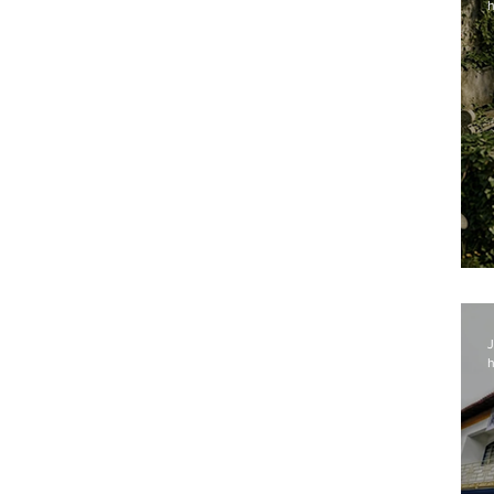
h
J
h