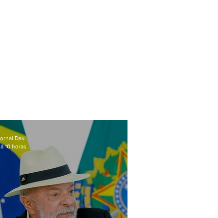
ornal Daki
á 10 horas