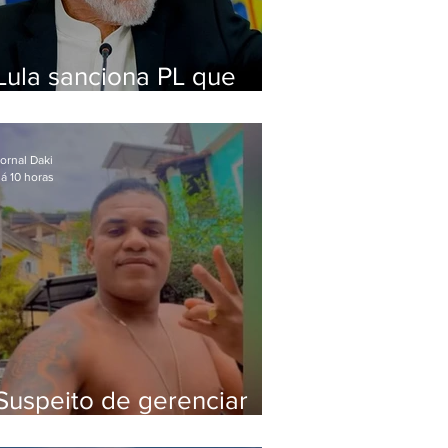
Lula sanciona PL que
amplia pena para crimes
digitais contra crianças
ornal Daki
á 10 horas
Suspeito de gerenciar
tráfico na Lapa é preso