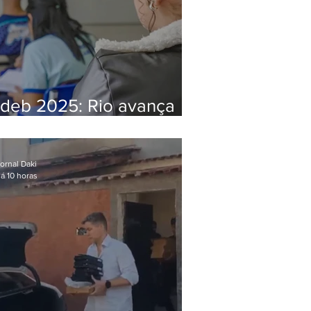
Ideb 2025: Rio avança
nos anos iniciais e fica
acima da média nacional
ornal Daki
á 10 horas