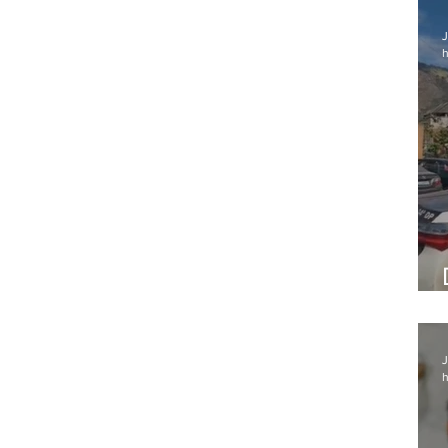
J
h
J
h