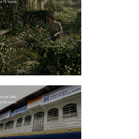
á 13 horas
O jardim que ninguém vê
ornal Daki
á 13 horas