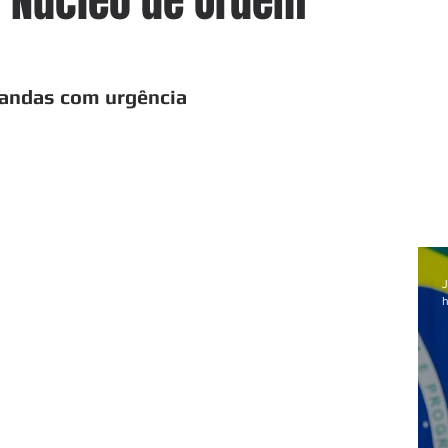
o Núcleo de Ordem
mandas com urgência
J
h