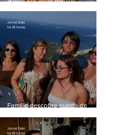
influenciadora de 17 anos morta
em queda de helicóptero no Rio
Jornal Daki
há 16 horas
Família descobre queda de
helicóptero pela internet
enquanto aguardava segundo
voo
Jornal Daki
há 16 horas