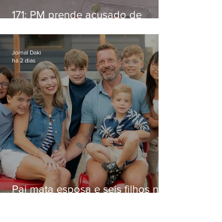
171: PM prende acusado de
estelionato em restaurante de
Niterói
Jornal Daki
há 2 dias
Pai mata esposa e seis filhos nos
EUA e não terá funeral