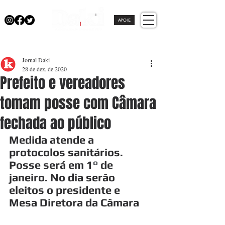
APOIE
Jornal Daki
28 de dez. de 2020
Prefeito e vereadores
tomam posse com Câmara
fechada ao público
Medida atende a 
protocolos sanitários. 
Posse será em 1
°
 de 
janeiro. No dia serão 
eleitos o presidente e 
Mesa Diretora da Câmara