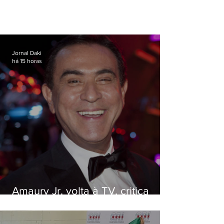
Jornal Daki
há 15 horas
Amaury Jr. volta à TV, critica
'jabá' e diz que as pessoas
viraram colunistas de si mesmas