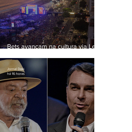
Bets avançam na cultura via Lei
Rouanet e criam dilema para
artistas
Jornal Daki
há 16 horas