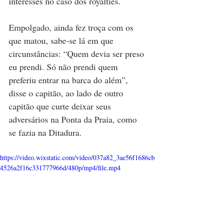
interesses no caso dos royalties. 
Empolgado, ainda fez troça com os 
que matou, sabe-se lá em que 
circunstâncias: “Quem devia ser preso 
eu prendi. Só não prendi quem 
preferiu entrar na barca do além”, 
disse o capitão, ao lado de outro 
capitão que curte deixar seus 
adversários na Ponta da Praia, como 
se fazia na Ditadura.
https://video.wixstatic.com/video/037a82_3ae56f1686cb
4526a2f16c331777966d/480p/mp4/file.mp4