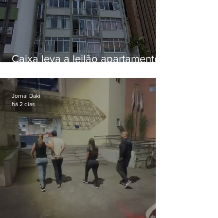
Caixa leva a leilão apartamento
de Eduardo Bolsonaro em
Botafogo
Jornal Daki
há 2 dias