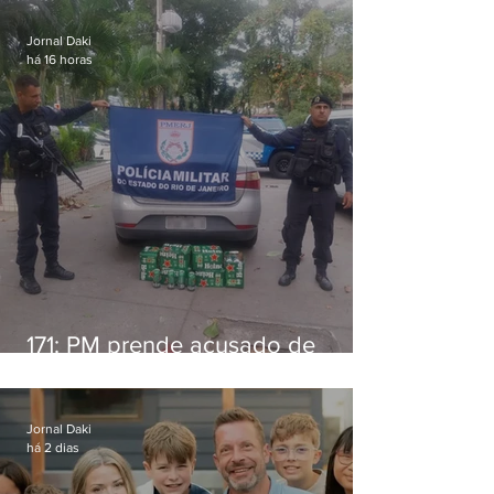
Jornal Daki
há 16 horas
171: PM prende acusado de
estelionato em restaurante de
Niterói
Jornal Daki
há 2 dias