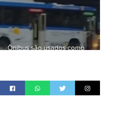
Ônibus são usados como
barricadas durante operação na
Gardênia Azul