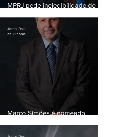
MPRJ pede inelegibilidade de
Garotinho
Jornal Daki
há 21 horas
Marco Simões é nomeado
secretário de Estado de Governo
Jornal Daki