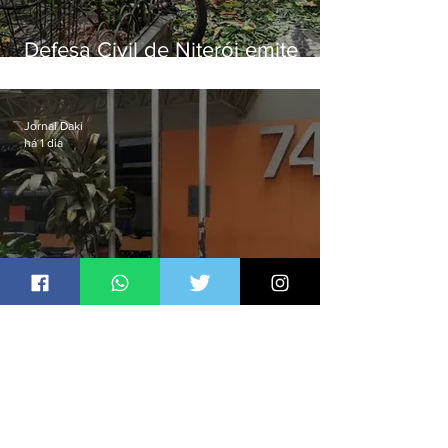
Defesa Civil de Niterói emite
aviso de ventos fortes para esta
sexta-feira (07)
Jornal Daki
há 1 dia
Homem é preso por denúncia
de importunação sexual em
Alcântara