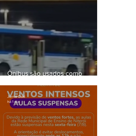
Ônibus são usados como
barricadas durante operação na
Gardênia Azul
Jornal Daki
há 1 dia