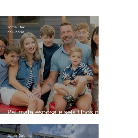
Jornal Daki
há 6 horas
Pai mata esposa e seis filhos nos
EUA e não terá funeral
Jornal Daki