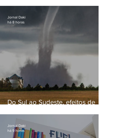
secretário de Estado de Governo
Jornal Daki
há 8 horas
Do Sul ao Sudeste, efeitos de
ciclone-bomba causam
apreensão na população
Jornal Daki
há 9 horas