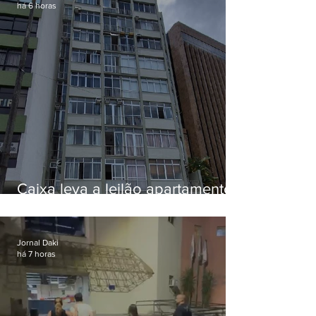
há 6 horas
Caixa leva a leilão apartamento
de Eduardo Bolsonaro em
Botafogo
Jornal Daki
há 7 horas