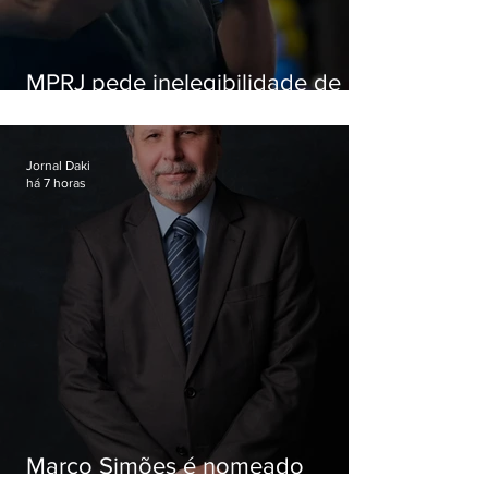
MPRJ pede inelegibilidade de
Garotinho
Jornal Daki
há 7 horas
Marco Simões é nomeado