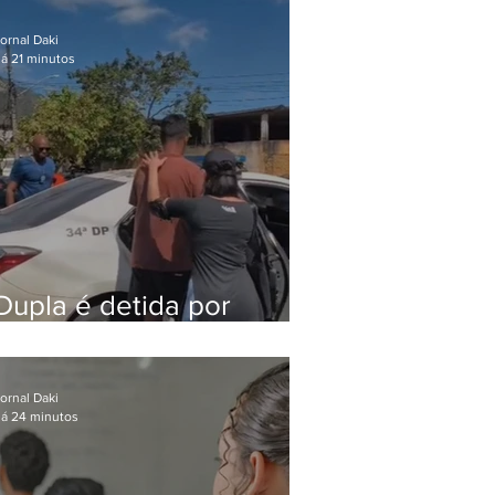
após meses foragido
ornal Daki
á 21 minutos
Dupla é detida por
comércio ilegal de
animais silvestres em
Bangu
ornal Daki
á 24 minutos