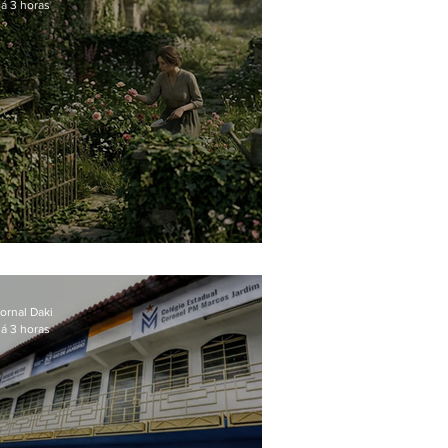
á 3 horas
O jardim que ninguém vê
ornal Daki
á 3 horas