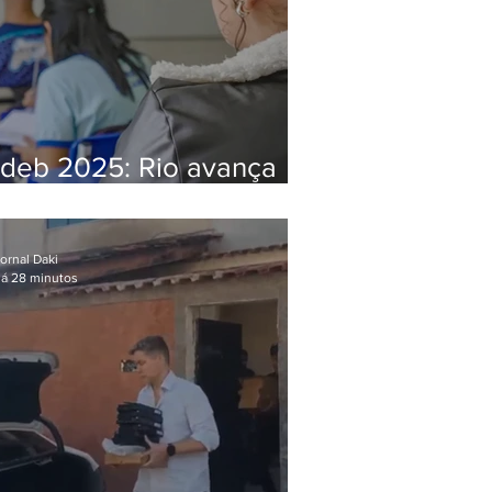
Ideb 2025: Rio avança
nos anos iniciais e fica
acima da média nacional
ornal Daki
á 28 minutos