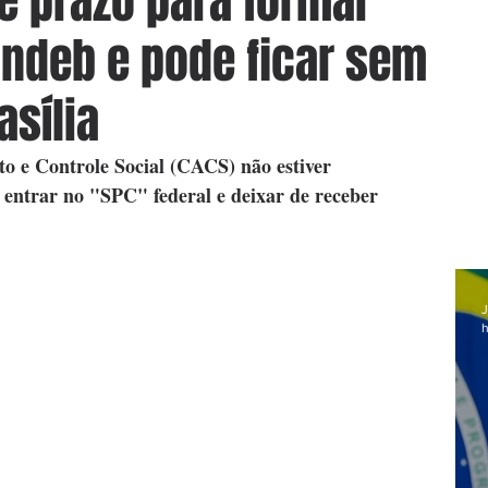
de prazo para formar
ndeb e pode ficar sem
asília
 e Controle Social (CACS) não estiver 
entrar no "SPC" federal e deixar de receber 
J
h