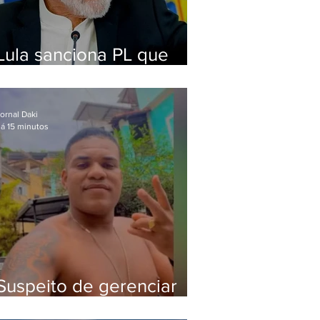
Lula sanciona PL que
amplia pena para crimes
digitais contra crianças
ornal Daki
á 15 minutos
Suspeito de gerenciar
tráfico na Lapa é preso