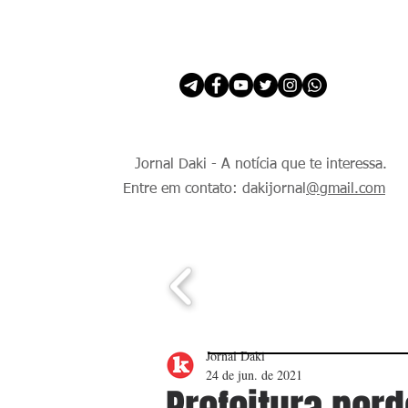
INÍCIO
É Daki. E de todo Mundo.
Jornal Daki - A notícia que te interessa.
Entre em contato: dakijornal
@gmail.com
Jornal Daki
24 de jun. de 2021