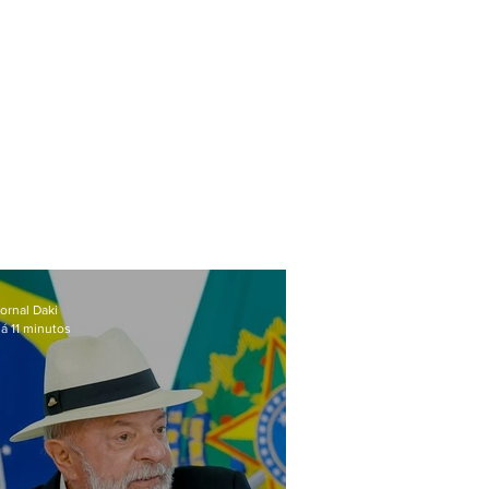
ornal Daki
á 11 minutos