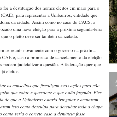
h
o foi a destituição dos nomes eleitos em maio para o 
(CAE), para representar a Unibairros, entidade que 
adores da cidade. Assim como no caso do CACS, a 
vocado uma nova eleição para a próxima segunda-feira 
que o pleito deve ser também cancelado.
em se reunir novamente com o governo na próxima 
do CAE e, caso a promessa de cancelamento da eleição 
s podem judicializar a questão. A federação quer que 
já eleitos. 
J
har os conselhos que fiscalizam suas ações para não 
h
nguém que cobre e questione o que estão fazendo. Eles 
 de que a Unibairros estaria irregular e acataram 
saram isso como desculpa para derrubar toda a chapa 
o como seria o correto caso a denúncia fosse 