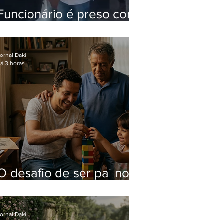
Funcionário é preso com
computadores furtados
do Hospital do Andaraí
ornal Daki
á 3 horas
O desafio de ser pai no
mundo atual
ornal Daki