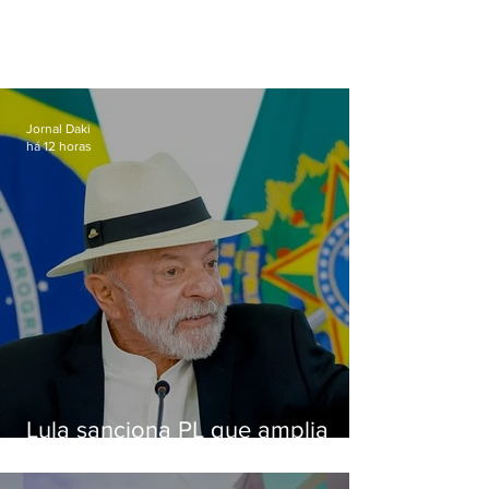
Jornal Daki
há 12 horas
Lula sanciona PL que amplia
pena para crimes digitais contra
crianças