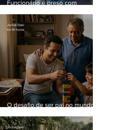
Funcionário é preso com
computadores furtados do
Hospital do Andaraí
Jornal Daki
há 14 horas
O desafio de ser pai no mundo
atual
Jornal Daki