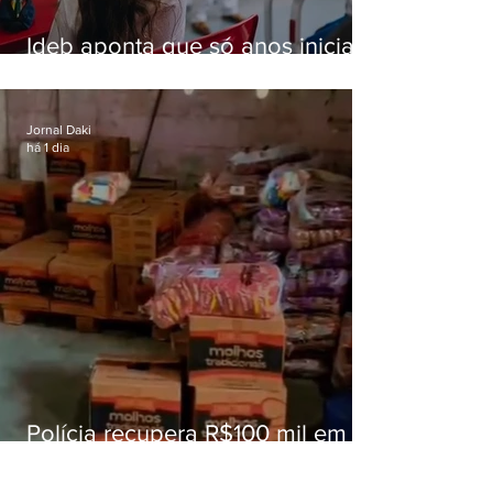
Ideb aponta que só anos iniciais
superam meta nacional da
educação
Jornal Daki
há 1 dia
Polícia recupera R$100 mil em
carga roubada na Baixada
Fluminense