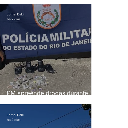
em Vaz Lobo
Jornal Daki
há 2 dias
PM apreende drogas durante
patrulhamento em Maricá
Jornal Daki
há 2 dias