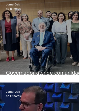
Jornal Daki
há 18 horas
Governador atende comunidade
e cria comissão do que será a
nova pasta de Ciência e
Tecnologia
Jornal Daki
há 19 horas