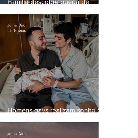
Família descobre queda de
helicóptero pela internet
enquanto aguardava segundo
voo
Jornal Daki
há 19 horas
Homens gays realizam sonho de
ter filhos em novas formas de
paternidade
Jornal Daki