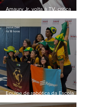
Amaury Jr. volta à TV, critica
'jabá' e diz que as pessoas
viraram colunistas de si mesmas
Jornal Daki
há 18 horas
Equipe de robótica da Escola
Firjan Sesi São Gonçalo vence
prêmio internacional nos EUA