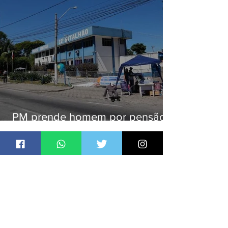
PM prende homem por pensão
alimentícia em Niterói
Jornal Daki
há 2 dias