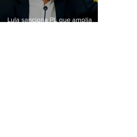
Lula sanciona PL que amplia
pena para crimes digitais contra
crianças