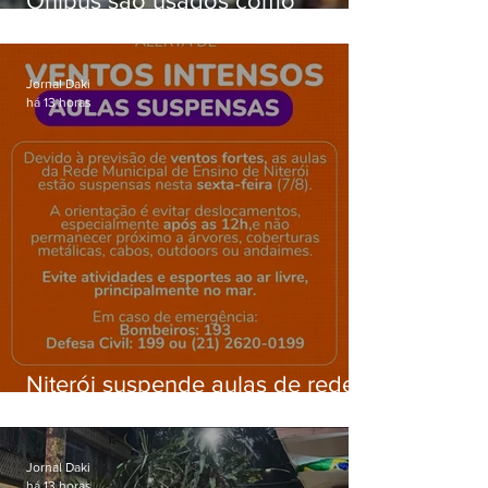
Ônibus são usados como
barricadas durante operação na
Gardênia Azul
Jornal Daki
há 13 horas
Niterói suspende aulas de rede
municipal por previsão de
ventos fortes nesta sexta (7)
Jornal Daki
há 13 horas