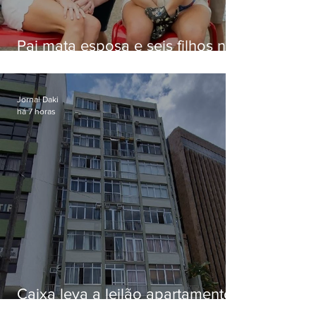
Pai mata esposa e seis filhos nos
EUA e não terá funeral
Jornal Daki
há 7 horas
Caixa leva a leilão apartamento
de Eduardo Bolsonaro em