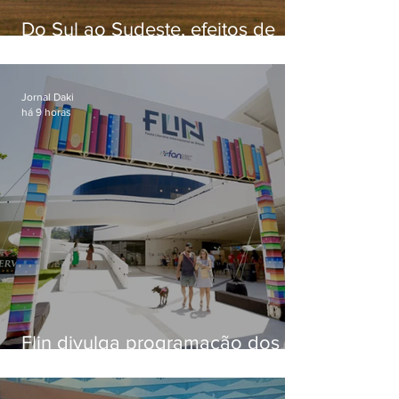
Do Sul ao Sudeste, efeitos de
ciclone-bomba causam
apreensão na população
Jornal Daki
há 9 horas
Flin divulga programação dos
dois primeiros dias; evento
começa na próxima quinta (13)