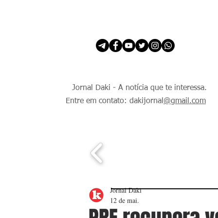
INÍCIO
É Daki. E de todo Mundo.
Jornal Daki - A notícia que te interessa.
Entre em contato: dakijornal
@gmail.com
Jornal Daki
12 de mai.