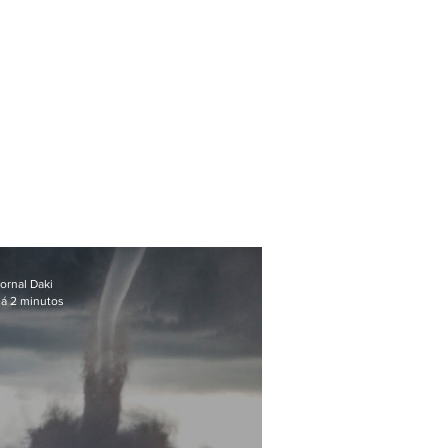
ornal Daki
á 2 minutos