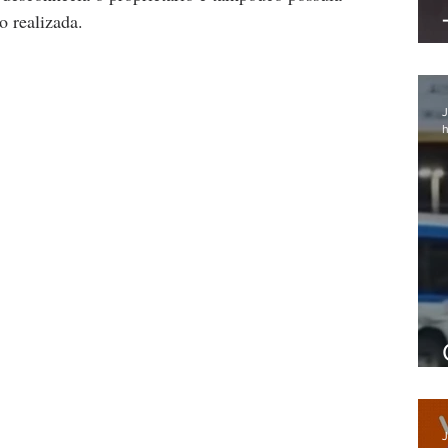
o realizada.
J
h
J