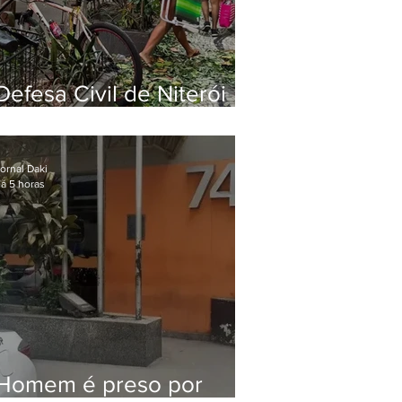
Defesa Civil de Niterói
emite aviso de ventos
fortes para esta sexta-
feira (07)
ornal Daki
á 5 horas
Homem é preso por