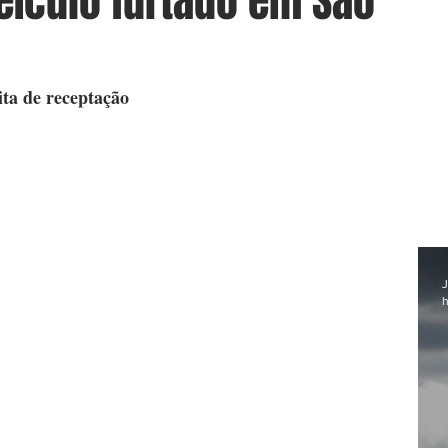
eículo furtado em São
ta de receptação
J
h