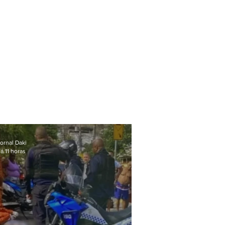
ornal Daki
á 11 horas