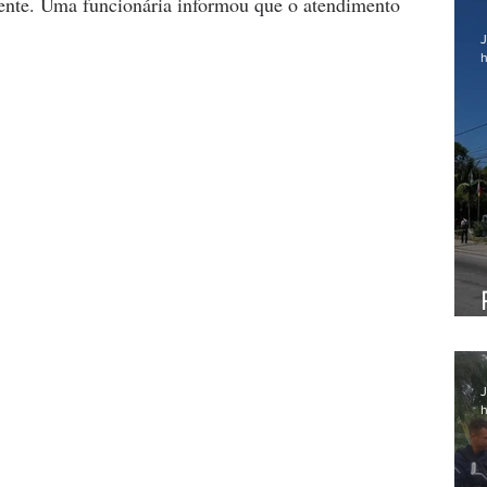
mente. Uma funcionária informou que o atendimento 
J
h
J
h