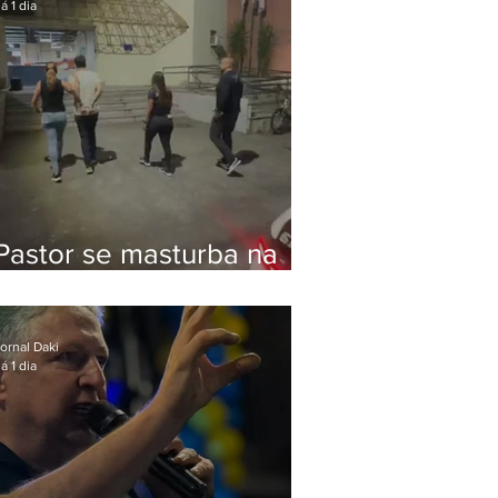
á 1 dia
Pastor se masturba na
frente de criança e é
preso na Zona Oeste
ornal Daki
á 1 dia