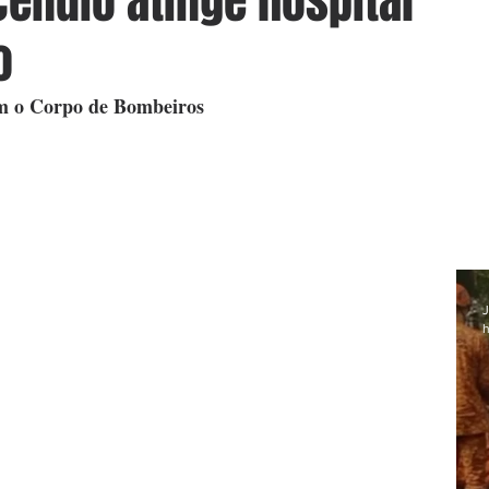
cêndio atinge hospital
o
om o Corpo de Bombeiros
J
h