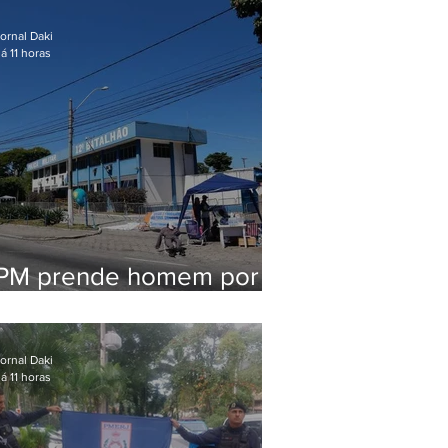
em Maricá
ornal Daki
á 11 horas
PM prende homem por
pensão alimentícia em
Niterói
ornal Daki
á 11 horas