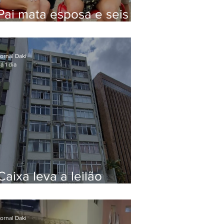
Pai mata esposa e seis
filhos nos EUA e não terá
funeral
ornal Daki
á 1 dia
Caixa leva a leilão
apartamento de Eduardo
Bolsonaro em Botafogo
ornal Daki