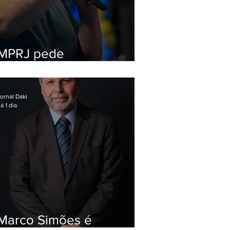
MPRJ pede
inelegibilidade de
Garotinho
ornal Daki
á 1 dia
Marco Simões é