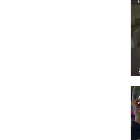
h
J
h