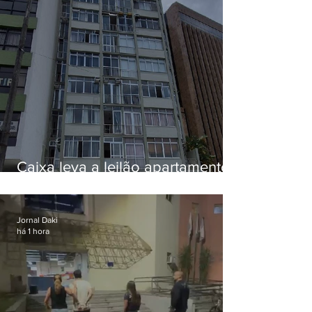
Caixa leva a leilão apartamento
de Eduardo Bolsonaro em
Botafogo
Jornal Daki
há 1 hora