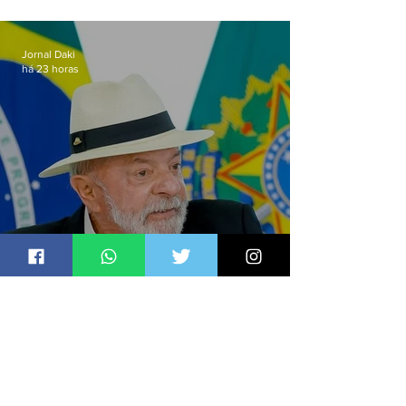
de importunação sexual em
Alcântara
Jornal Daki
há 23 horas
Lula sanciona PL que amplia
pena para crimes digitais contra
crianças