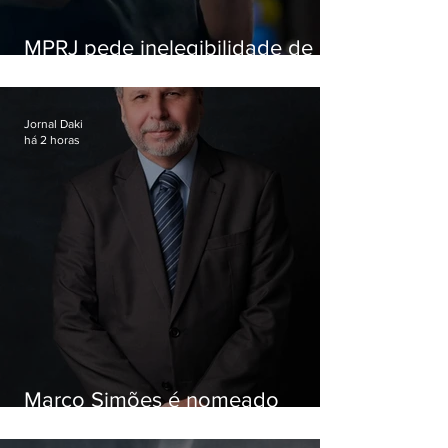
MPRJ pede inelegibilidade de
Garotinho
Jornal Daki
há 2 horas
Marco Simões é nomeado
secretário de Estado de Governo