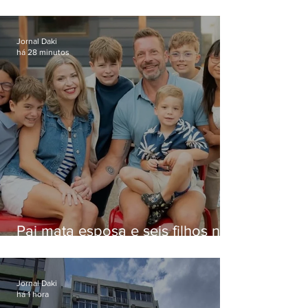
Jornal Daki
há 28 minutos
Pai mata esposa e seis filhos nos
EUA e não terá funeral
Jornal Daki
há 1 hora