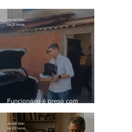
iniciais e fica acima da média
nacional
Jornal Daki
há 21 horas
Funcionário é preso com
computadores furtados do
Hospital do Andaraí
Jornal Daki
há 23 horas