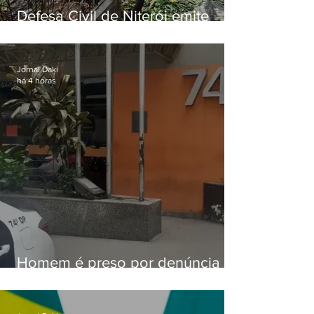
Defesa Civil de Niterói emite
aviso de ventos fortes para esta
sexta-feira (07)
Jornal Daki
há 4 horas
Homem é preso por denúncia
de importunação sexual em
Alcântara