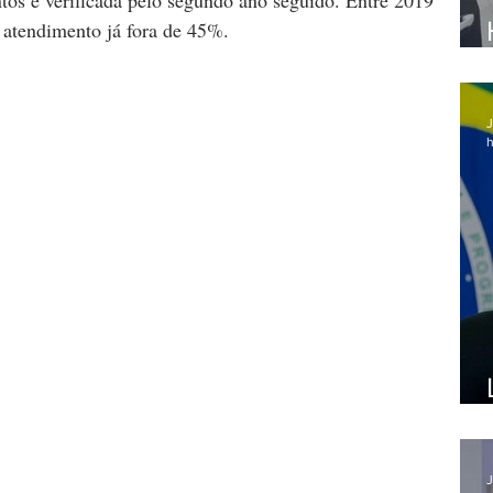
tos é verificada pelo segundo ano seguido. Entre 2019 
e atendimento já fora de 45%.
J
h
J