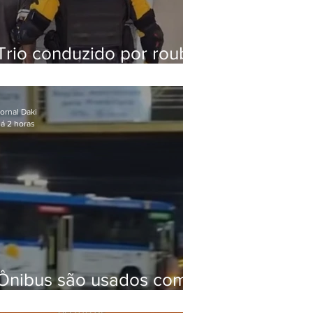
Trio conduzido por roubo
de celular no Méier
acumula 37 passagens
ornal Daki
á 2 horas
Ônibus são usados como
barricadas durante