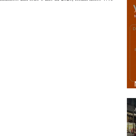
J
h
J
h