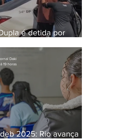
Dupla é detida por
comércio ilegal de
animais silvestres em
Bangu
ornal Daki
á 19 horas
Ideb 2025: Rio avança