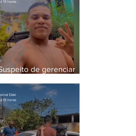
á 19 horas
Suspeito de gerenciar
tráfico na Lapa é preso
após meses foragido
ornal Daki
á 19 horas