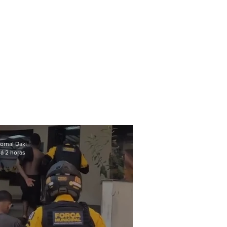
ornal Daki
á 2 horas