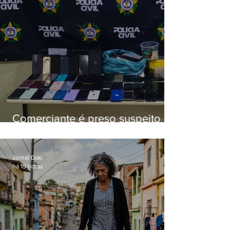
Comerciante é preso suspeito de
manter celulares roubados em
loja
Jornal Daki
há 19 horas