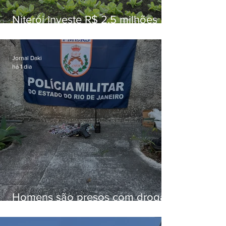
Niterói investe R$ 2,5 milhões
em alimentos da agricultura
familiar para merenda escolar
Jornal Daki
há 1 dia
Homens são presos com drogas
e arma de fogo no Brejal