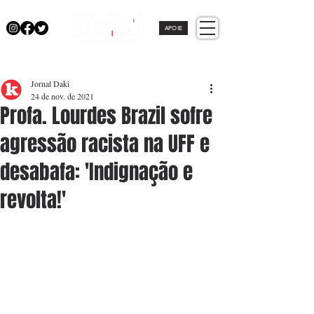
APOIE
Jornal Daki
24 de nov. de 2021
Profa. Lourdes Brazil sofre
agressão racista na UFF e
desabafa: 'Indignação e
revolta!'