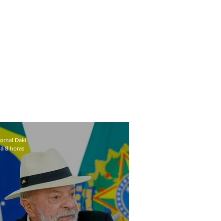
ornal Daki
á 8 horas