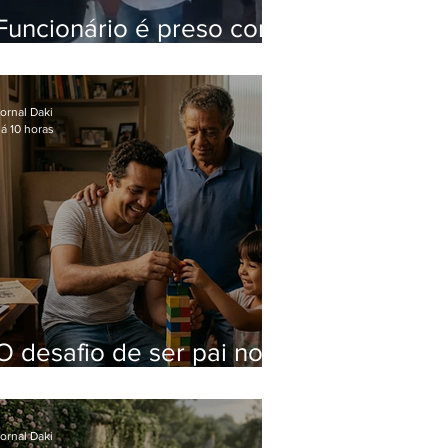
Funcionário é preso com
computadores furtados
do Hospital do Andaraí
ornal Daki
á 10 horas
O desafio de ser pai no
mundo atual
ornal Daki