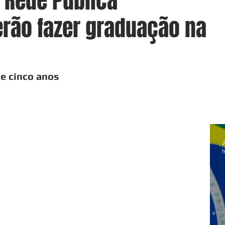
 Rede Pública
rão fazer graduação na
de cinco anos
J
h