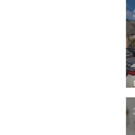
J
h
J
h