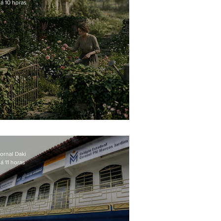
á 10 horas
O jardim que ninguém vê
ornal Daki
á 11 horas