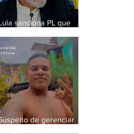
Lula sanciona PL que
amplia pena para crimes
digitais contra crianças
ornal Daki
á 8 horas
Suspeito de gerenciar
tráfico na Lapa é preso