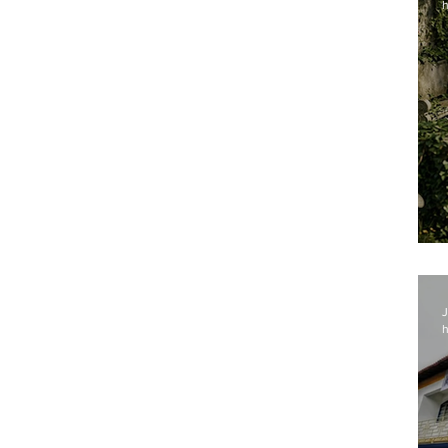
h
J
h