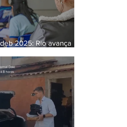
Ideb 2025: Rio avança
nos anos iniciais e fica
acima da média nacional
ornal Daki
á 8 horas