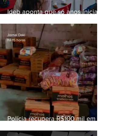
Ideb aponta que só anos iniciais
superam meta nacional da
educação
Jornal Daki
há 15 horas
Polícia recupera R$100 mil em
carga roubada na Baixada
Fluminense