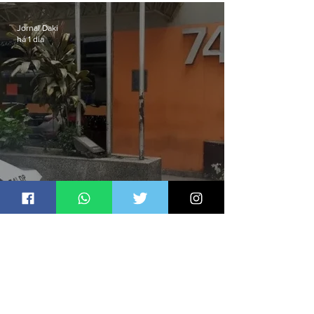
sexta-feira (07)
Jornal Daki
há 1 dia
Homem é preso por denúncia
de importunação sexual em
Alcântara
Jornal Daki
há 2 dias