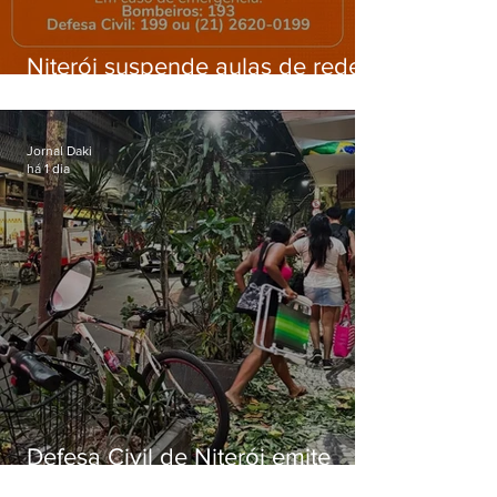
Niterói suspende aulas de rede
municipal por previsão de
ventos fortes nesta sexta (7)
Jornal Daki
há 1 dia
Defesa Civil de Niterói emite
aviso de ventos fortes para esta