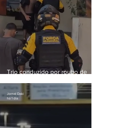
Trio conduzido por roubo de
celular no Méier acumula 37
passagens
Jornal Daki
há 1 dia