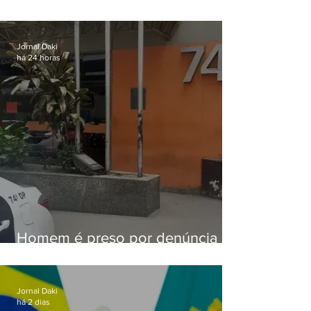
aviso de ventos fortes para esta
sexta-feira (07)
Jornal Daki
há 24 horas
Homem é preso por denúncia
de importunação sexual em
Alcântara
Jornal Daki
há 2 dias