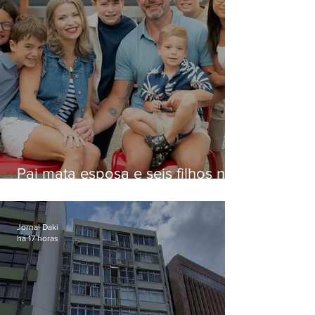
Pai mata esposa e seis filhos nos
EUA e não terá funeral
Jornal Daki
há 17 horas