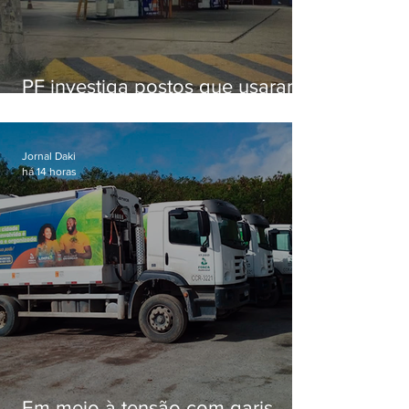
PF investiga postos que usaram
licença falsa com assinatura de
secretário morto em 2020
Jornal Daki
há 14 horas
Em meio à tensão com garis,