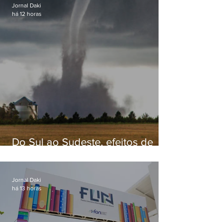
Jornal Daki
há 12 horas
Do Sul ao Sudeste, efeitos de
ciclone-bomba causam
apreensão na população
Jornal Daki
há 13 horas