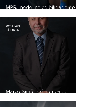
MPRJ pede inelegibilidade de
Garotinho
Jornal Daki
há 11 horas
Marco Simões é nomeado
secretário de Estado de Governo