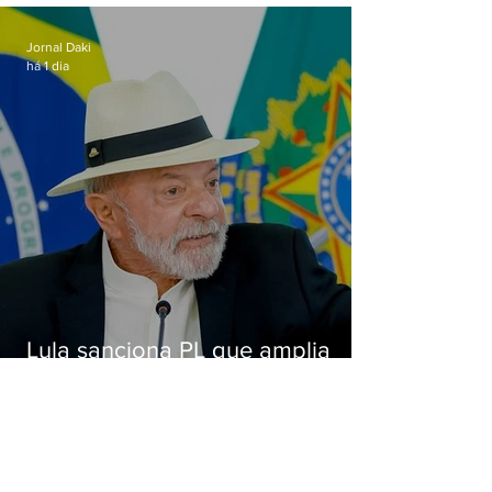
Alcântara
Jornal Daki
há 1 dia
Lula sanciona PL que amplia
pena para crimes digitais contra
crianças