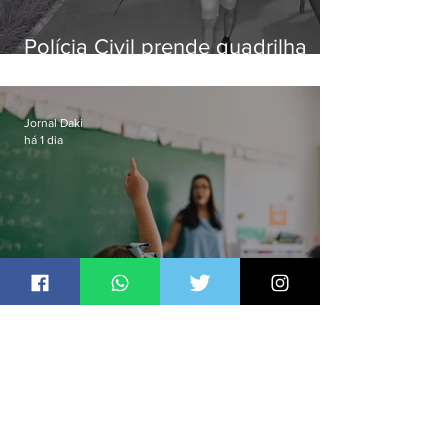
Polícia Civil prende quadrilha
especializada em roubos a
residências de luxo no Rio
Jornal Daki
há 1 dia
Ideb aponta que só anos iniciais
superam meta nacional da
educação