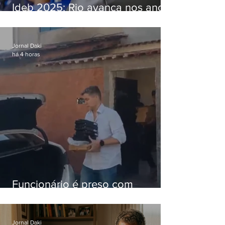
Ideb 2025: Rio avança nos anos
iniciais e fica acima da média
nacional
Jornal Daki
há 4 horas
Funcionário é preso com
computadores furtados do
Hospital do Andaraí
Jornal Daki