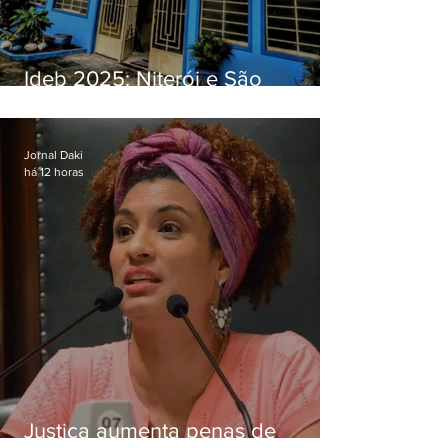
Ideb 2025: Niterói e São
Gonçalo têm desempenhos
distintos no ensino médio; veja
Jornal Daki
há 12 horas
Justiça aumenta penas de