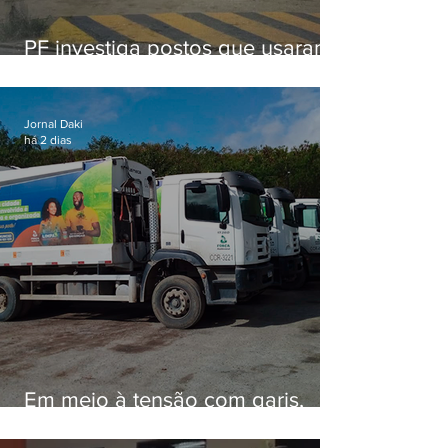
PF investiga postos que usaram
licença falsa com assinatura de
secretário morto em 2020
Jornal Daki
há 2 dias
Em meio à tensão com garis,
Força Ambiental fez aditivo de
26,9% com prefeitura e contrato