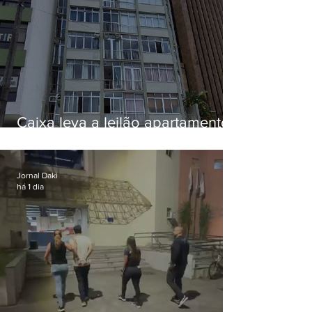
Caixa leva a leilão apartamento
de Eduardo Bolsonaro em
Botafogo
Jornal Daki
há 1 dia