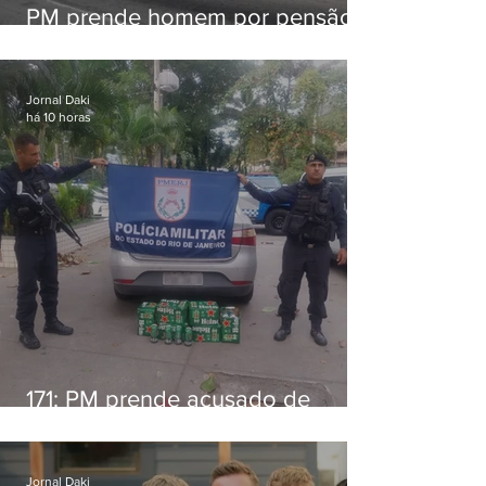
PM prende homem por pensão
alimentícia em Niterói
Jornal Daki
há 10 horas
171: PM prende acusado de
estelionato em restaurante de
Niterói
Jornal Daki