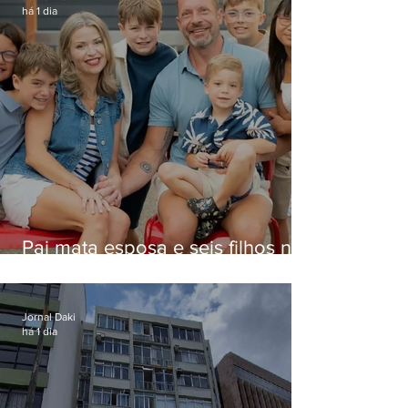
há 1 dia
Pai mata esposa e seis filhos nos
EUA e não terá funeral
Jornal Daki
há 1 dia