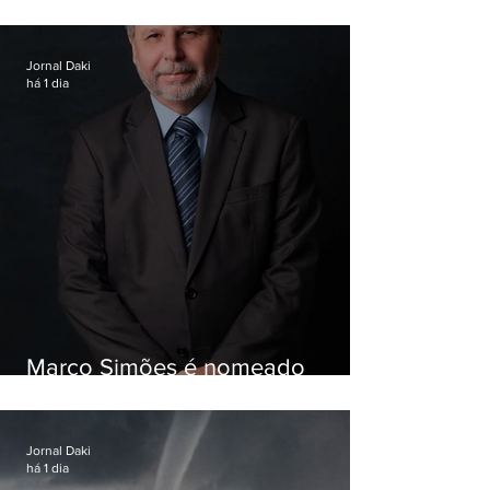
Garotinho
Jornal Daki
há 1 dia
Marco Simões é nomeado
secretário de Estado de Governo
Jornal Daki
há 1 dia