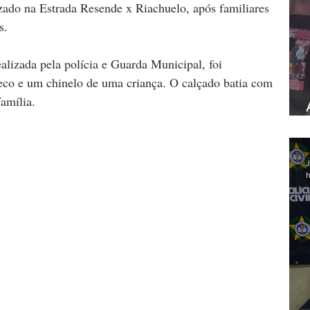
zado na Estrada Resende x Riachuelo, após familiares 
s. 
alizada pela polícia e Guarda Municipal, foi 
co e um chinelo de uma criança. O calçado batia com 
família. 
J
h