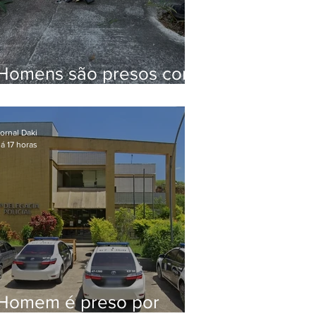
Homens são presos com
drogas e arma de fogo
no Brejal
ornal Daki
á 17 horas
Homem é preso por