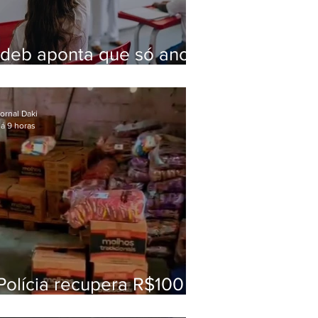
Ideb aponta que só anos
iniciais superam meta
nacional da educação
ornal Daki
á 9 horas
Polícia recupera R$100
mil em carga roubada na