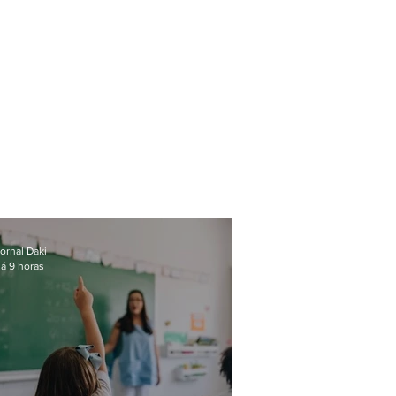
ornal Daki
á 9 horas