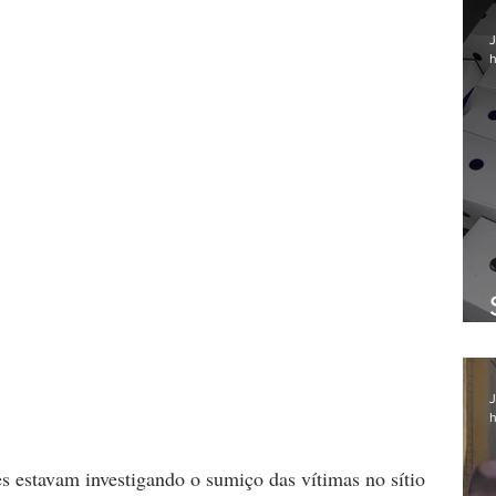
J
h
J
h
es estavam investigando o sumiço das vítimas no sítio 