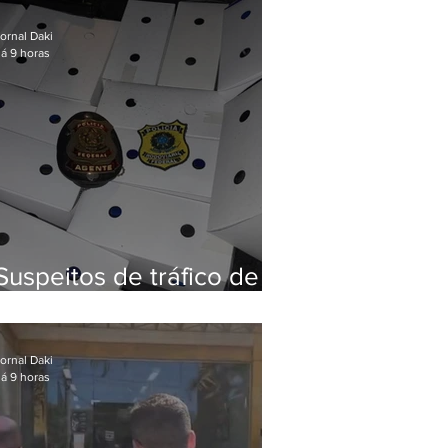
Baixada Fluminense
ornal Daki
á 9 horas
Suspeitos de tráfico de
animais silvestres são
presos com 50 aves
ornal Daki
á 9 horas