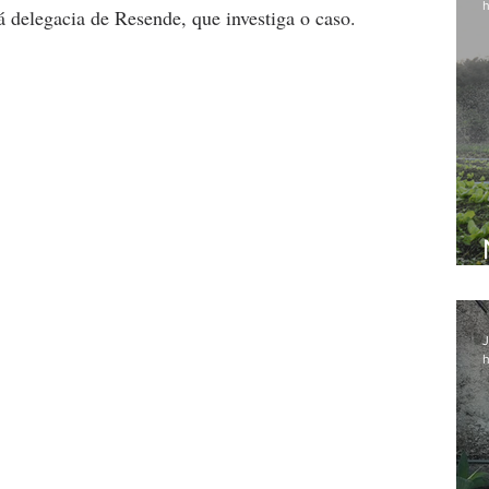
h
á delegacia de Resende, que investiga o caso. 
J
h