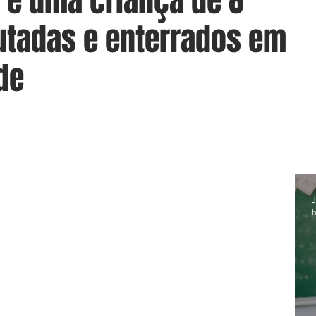
 e uma criança de 8
utadas e enterrados em
de
J
h