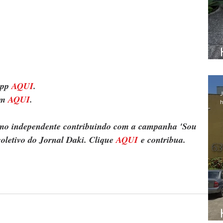
pp 
AQUI
.
J
m 
AQUI
.
h
ismo independente contribuindo com a campanha 'Sou 
oletivo do Jornal Daki. Clique 
AQUI
 e contribua.