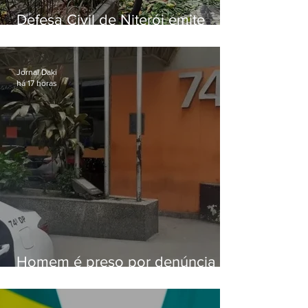
Defesa Civil de Niterói emite
aviso de ventos fortes para esta
sexta-feira (07)
Jornal Daki
há 17 horas
Homem é preso por denúncia
de importunação sexual em
Alcântara