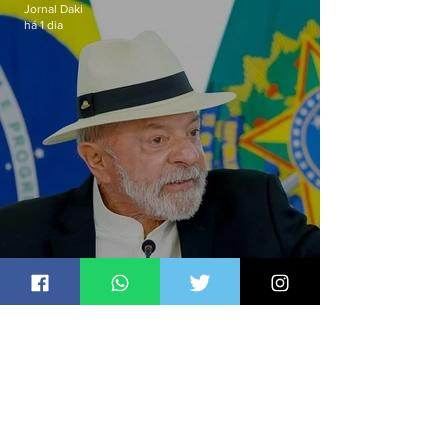
Jornal Daki
há 1 dia
Lula sanciona PL que amplia
pena para crimes digitais contra
crianças