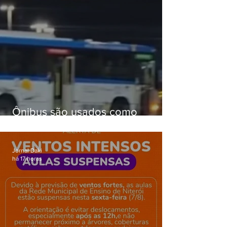
Ônibus são usados como
barricadas durante operação na
Gardênia Azul
Jornal Daki
há 17 horas