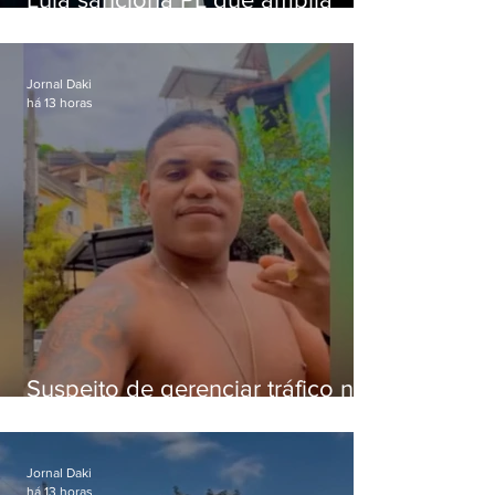
pena para crimes digitais contra
crianças
Jornal Daki
há 13 horas
Suspeito de gerenciar tráfico na
Lapa é preso após meses
foragido
Jornal Daki
há 13 horas