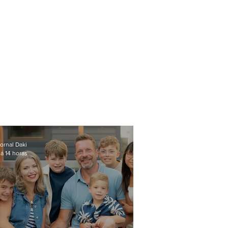
ornal Daki
á 14 horas