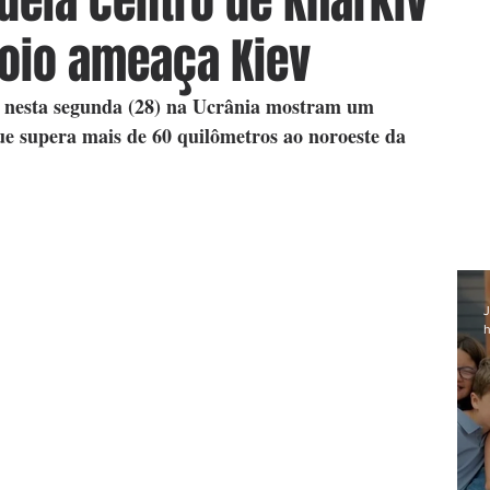
eia centro de Kharkiv
oio ameaça Kiev
te nesta segunda (28) na Ucrânia mostram um 
ue supera mais de 60 quilômetros ao noroeste da 
J
h