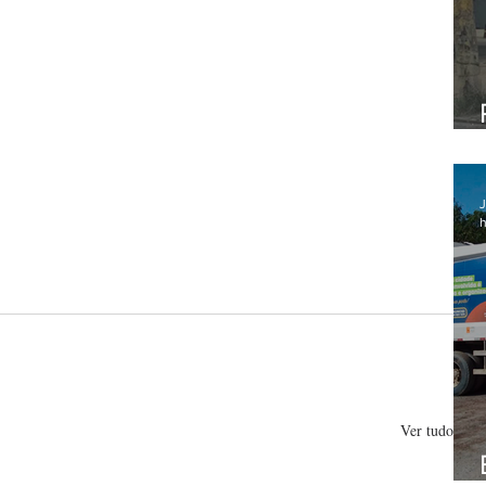
J
h
Ver tudo