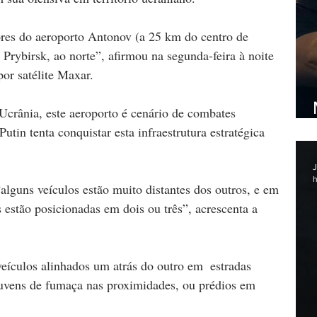
res do aeroporto Antonov (a 25 km do centro de 
 Prybirsk, ao norte”, afirmou na segunda-feira à noite 
or satélite Maxar.
 Ucrânia, este aeroporto é cenário de combates 
utin tenta conquistar esta infraestrutura estratégica 
J
h
lguns veículos estão muito distantes dos outros, e em 
 estão posicionadas em dois ou três”, acrescenta a 
ículos alinhados um atrás do outro em  estradas 
nuvens de fumaça nas proximidades, ou prédios em 