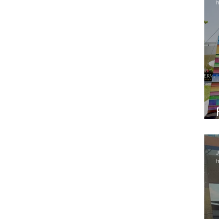
h
J
h