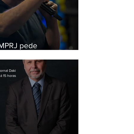
MPRJ pede
inelegibilidade de
Garotinho
ornal Daki
á 15 horas