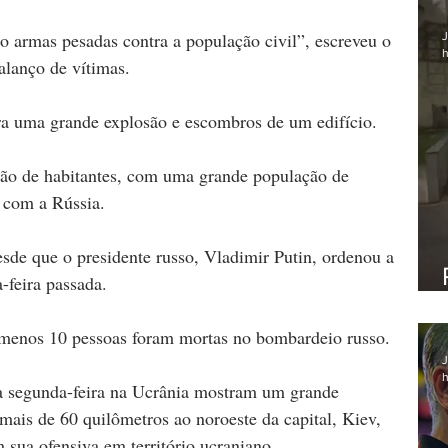
 armas pesadas contra a população civil”, escreveu o 
J
h
alanço de vítimas.
 uma grande explosão e escombros de um edifício.
ão de habitantes, com uma grande população de 
a com a Rússia.
esde que o presidente russo, Vladimir Putin, ordenou a 
-feira passada.
o menos 10 pessoas foram mortas no bombardeio russo.
J
h
na segunda-feira na Ucrânia mostram um grande 
mais de 60 quilômetros ao noroeste da capital, Kiev, 
m sua ofensiva em território ucraniano.