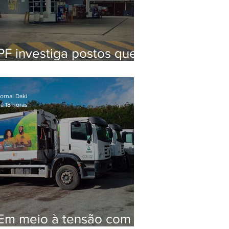
PF investiga postos que
usaram licença falsa com
assinatura de secretário
morto em 2020
ornal Daki
á 18 horas
Em meio à tensão com