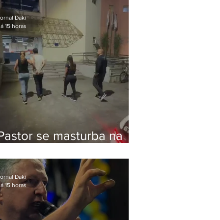
Bolsonaro em Botafogo
ornal Daki
á 15 horas
Pastor se masturba na
frente de criança e é
preso na Zona Oeste
ornal Daki
á 15 horas