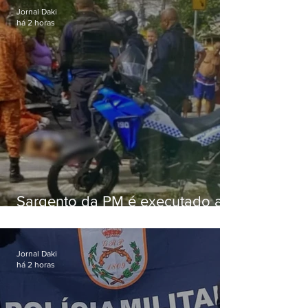
Jornal Daki
há 2 horas
Sargento da PM é executado a
tiros enquanto estava de folga
em Vaz Lobo
Jornal Daki
há 2 horas