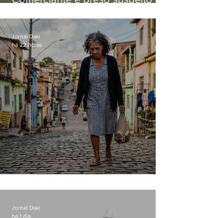
manter celulares roubados em
loja
Jornal Daki
há 22 horas
Conceição
Jornal Daki
há 1 dia