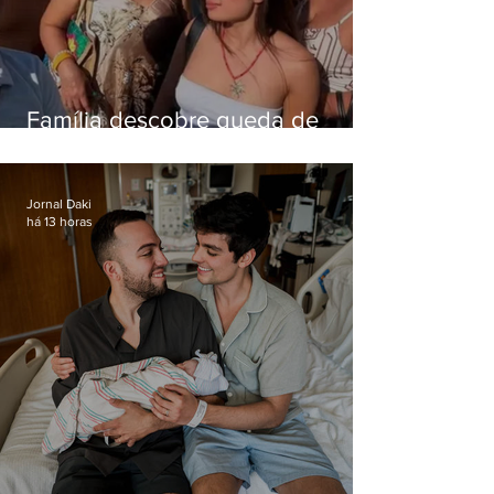
Família descobre queda de
helicóptero pela internet
enquanto aguardava segundo
voo
Jornal Daki
há 13 horas