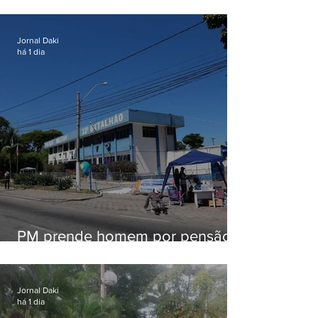
patrulhamento em Maricá
Jornal Daki
há 1 dia
PM prende homem por pensão
alimentícia em Niterói
Jornal Daki
há 1 dia