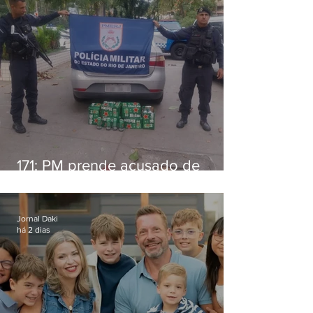
171: PM prende acusado de
estelionato em restaurante de
Niterói
Jornal Daki
há 2 dias