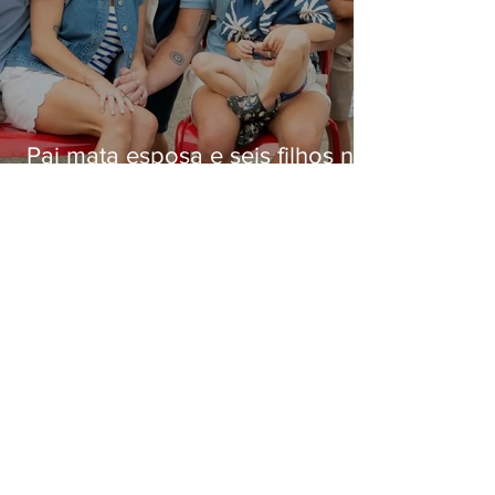
Pai mata esposa e seis filhos nos
EUA e não terá funeral