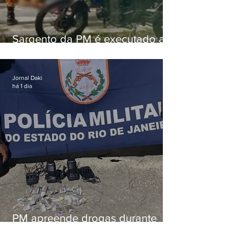
Sargento da PM é executado a
tiros enquanto estava de folga
em Vaz Lobo
Jornal Daki
há 1 dia
PM apreende drogas durante