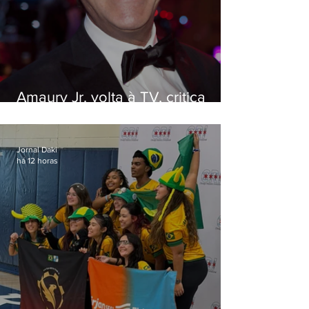
Amaury Jr. volta à TV, critica
'jabá' e diz que as pessoas
viraram colunistas de si mesmas
Jornal Daki
há 12 horas