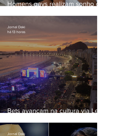
Homens gays realizam sonho de
ter filhos em novas formas de
paternidade
Jornal Daki
há 13 horas
Bets avançam na cultura via Lei
Rouanet e criam dilema para
artistas
Jornal Daki