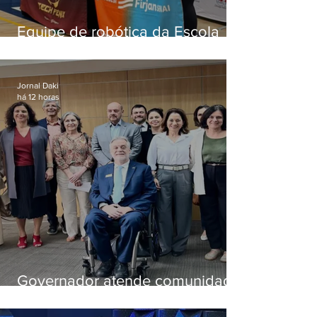
Equipe de robótica da Escola
Firjan Sesi São Gonçalo vence
prêmio internacional nos EUA
Jornal Daki
há 12 horas
Governador atende comunidade
e cria comissão do que será a
nova pasta de Ciência e