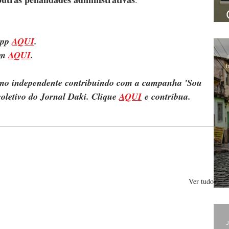
pp 
AQUI
.
m 
AQUI
.
J
h
ismo independente contribuindo com a campanha 'Sou 
oletivo do Jornal Daki. Clique 
AQUI
 e contribua.
Ver tudo
J