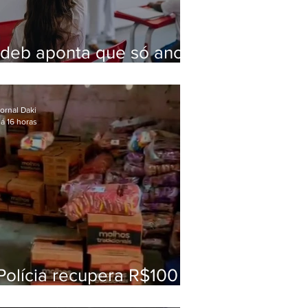
Ideb aponta que só anos
iniciais superam meta
nacional da educação
ornal Daki
á 16 horas
Polícia recupera R$100
mil em carga roubada na