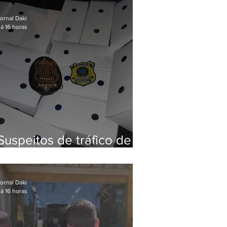
Baixada Fluminense
ornal Daki
á 16 horas
Suspeitos de tráfico de
animais silvestres são
presos com 50 aves
ornal Daki
á 16 horas