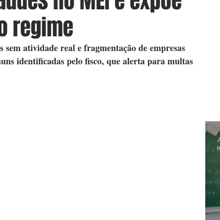
raudes no MEI e expõe
do regime
s sem atividade real e fragmentação de empresas 
uns identificadas pelo fisco, que alerta para multas 
J
h