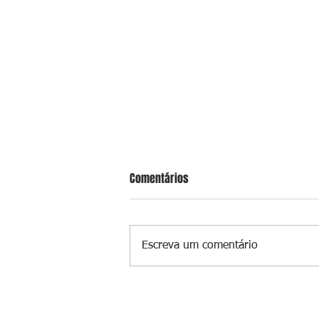
Comentários
Escreva um comentário
Muamba do Paraguai alimenta lu