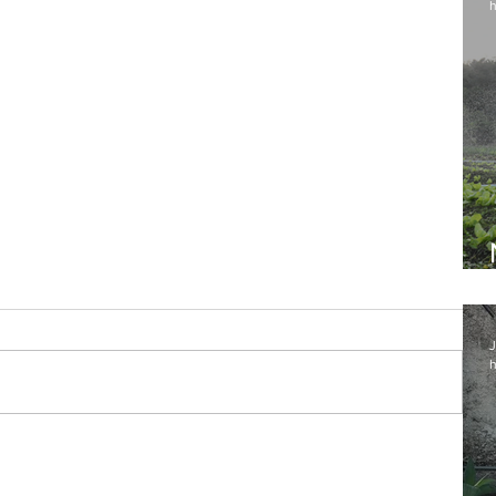
h
J
h
cro