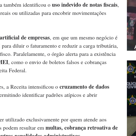
uso indevido de notas fiscais
ta também identificou o 
, 
reais ou utilizadas para encobrir movimentações 
rtificial de empresas
, em que um mesmo negócio é 
ara diluir o faturamento e reduzir a carga tributária, 
fisco. Paralelamente, o órgão alerta para a existência 
 MEI
, como o envio de boletos falsos e cobranças 
ita Federal.
J
h
cruzamento de dados 
s, a Receita intensificou o 
ermitindo identificar padrões atípicos e abrir 
er utilizado exclusivamente por quem atende aos 
multas, cobrança retroativa de 
des podem resultar em 
outras penalidades administrativas
.