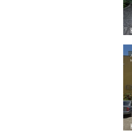
o no
J
h