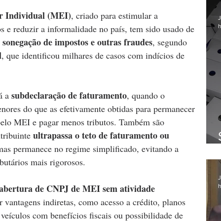
 Individual (MEI)
, criado para estimular a 
J
h
 e reduzir a informalidade no país, tem sido usado de 
 sonegação de impostos e outras fraudes
, segundo 
l
, que identificou milhares de casos com indícios de 
subdeclaração de faturamento
á a 
, quando o 
nores do que as efetivamente obtidas para permanecer 
 pelo MEI e pagar menos tributos. Também são 
ultrapassa o teto de faturamento ou 
tribuinte 
mas permanece no regime simplificado, evitando a 
butários mais rigorosos.
J
abertura de CNPJ de MEI sem atividade 
h
r vantagens indiretas, como acesso a crédito, planos 
veículos com benefícios fiscais ou possibilidade de 