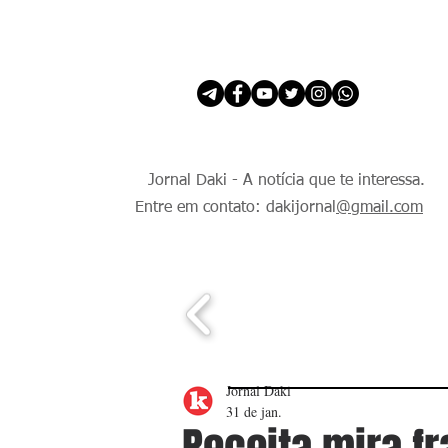
INÍCIO
É Daki. E de todo Mundo.
Jornal Daki - A notícia que te interessa.
Entre em contato: dakijornal
@gmail.com
Jornal Daki
31 de jan.