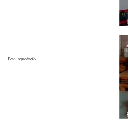
J
h
Foto: reprodução