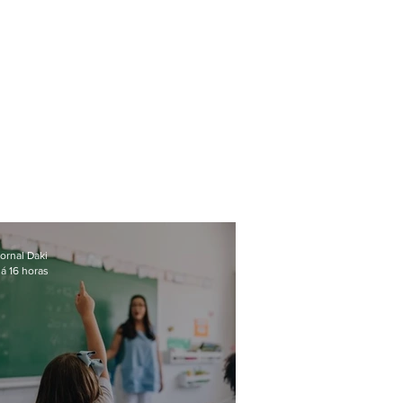
ornal Daki
á 16 horas