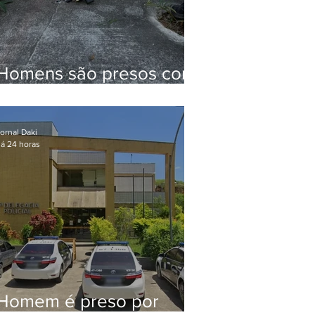
Homens são presos com
drogas e arma de fogo
no Brejal
ornal Daki
á 24 horas
Homem é preso por