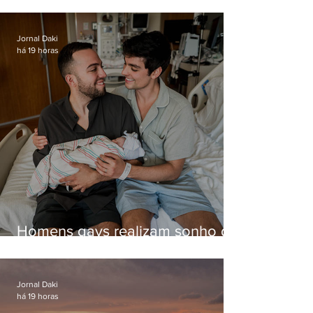
helicóptero pela internet
enquanto aguardava segundo
voo
Jornal Daki
há 19 horas
Homens gays realizam sonho de
ter filhos em novas formas de
paternidade
Jornal Daki
há 19 horas