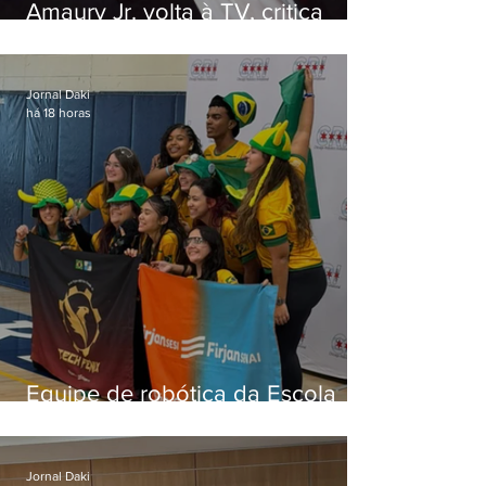
Amaury Jr. volta à TV, critica
'jabá' e diz que as pessoas
viraram colunistas de si mesmas
Jornal Daki
há 18 horas
Equipe de robótica da Escola
Firjan Sesi São Gonçalo vence
prêmio internacional nos EUA
Jornal Daki