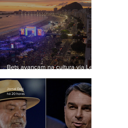
Bets avançam na cultura via Lei
Rouanet e criam dilema para
artistas
Jornal Daki
há 20 horas