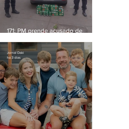
171: PM prende acusado de
estelionato em restaurante de
Niterói
Jornal Daki
há 3 dias