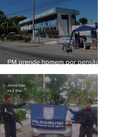
PM prende homem por pensão
alimentícia em Niterói
Jornal Daki
há 2 dias