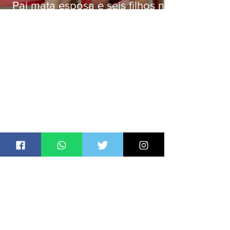
Pai mata esposa e seis filhos nos
EUA e não terá funeral