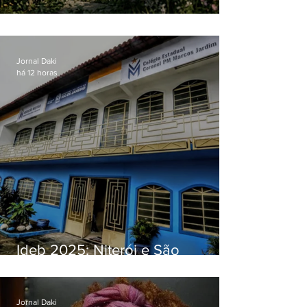
O jardim que ninguém vê
Jornal Daki
há 12 horas
Ideb 2025: Niterói e São
Gonçalo têm desempenhos
distintos no ensino médio; veja
Jornal Daki