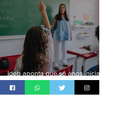
Ideb aponta que só anos iniciais
superam meta nacional da
educação
Jornal Daki
há 1 dia