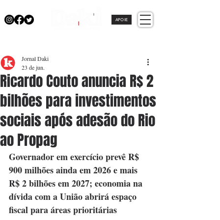
APOIE
Jornal Daki
23 de jun.
Ricardo Couto anuncia R$ 2
bilhões para investimentos
sociais após adesão do Rio
ao Propag
Governador em exercício prevê R$ 
900 milhões ainda em 2026 e mais 
R$ 2 bilhões em 2027; economia na 
dívida com a União abrirá espaço 
fiscal para áreas prioritárias