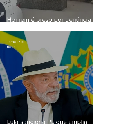
Homem é preso por denúncia
de importunação sexual em
Alcântara
Jornal Daki
há 1 dia
Lula sanciona PL que amplia
pena para crimes digitais contra