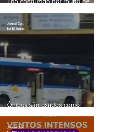
Trio conduzido por roubo de
celular no Méier acumula 37
passagens
Jornal Daki
há 10 horas
Ônibus são usados como
barricadas durante operação na
Gardênia Azul
Jornal Daki