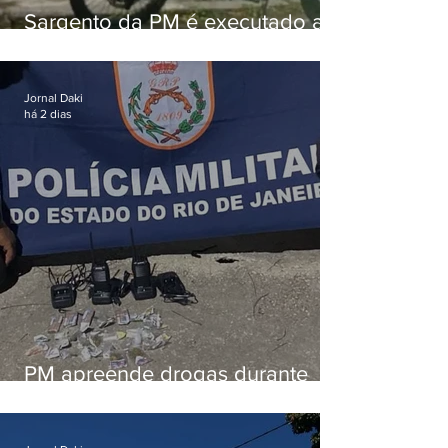
Sargento da PM é executado a
tiros enquanto estava de folga
em Vaz Lobo
Jornal Daki
há 2 dias
PM apreende drogas durante
patrulhamento em Maricá