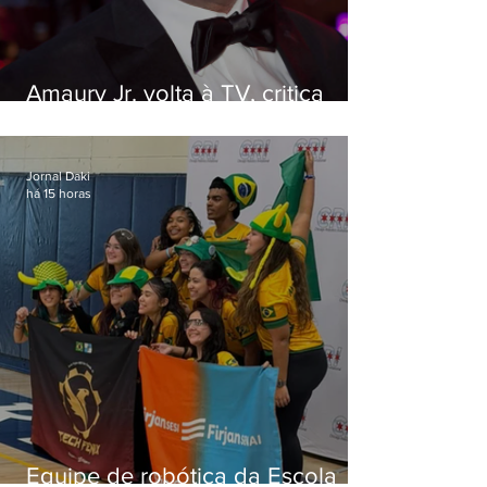
Amaury Jr. volta à TV, critica
'jabá' e diz que as pessoas
viraram colunistas de si mesmas
Jornal Daki
há 15 horas
Equipe de robótica da Escola