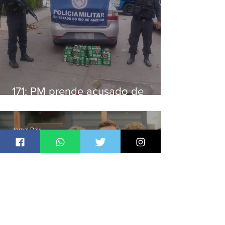
171: PM prende acusado de
estelionato em restaurante de
Niterói
Jornal Daki
há 2 dias