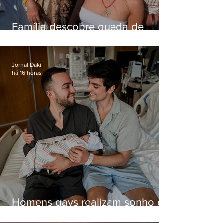
Família descobre queda de
helicóptero pela internet
enquanto aguardava segundo
voo
Jornal Daki
há 16 horas
Homens gays realizam sonho de
ter filhos em novas formas de