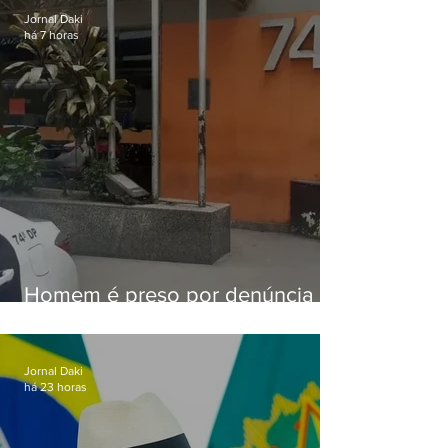
Jornal Daki
há 7 horas
Homem é preso por denúncia
de importunação sexual em
Alcântara
Jornal Daki
há 23 horas