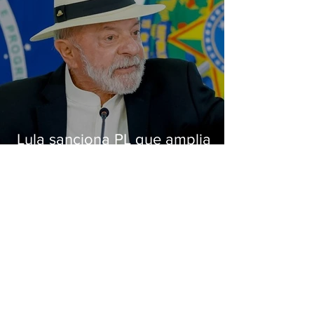
Lula sanciona PL que amplia
pena para crimes digitais contra
crianças