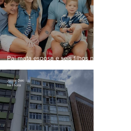
Pai mata esposa e seis filhos nos
EUA e não terá funeral
Jornal Daki
há 1 hora