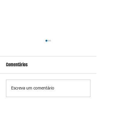
Comentários
MPRJ pede inelegibilidade de
Marco Simões é 
Escreva um comentário
Garotinho
secretário de Esta
Governo