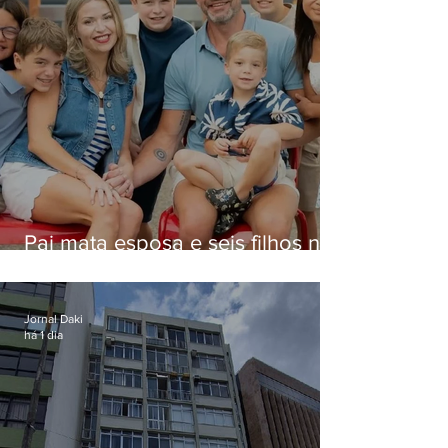
Pai mata esposa e seis filhos nos
EUA e não terá funeral
Jornal Daki
há 1 dia