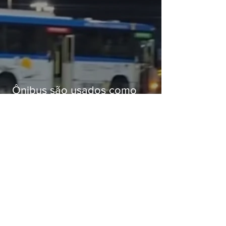
Ônibus são usados como
barricadas durante operação na
Gardênia Azul