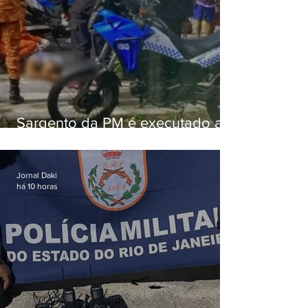
Sargento da PM é executado a
tiros enquanto estava de folga
em Vaz Lobo
Jornal Daki
há 10 horas