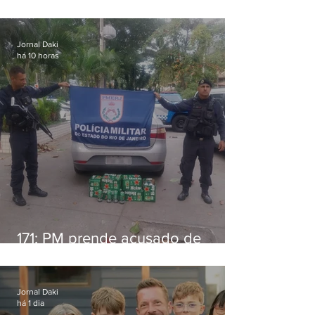
alimentícia em Niterói
Jornal Daki
há 10 horas
171: PM prende acusado de
estelionato em restaurante de
Niterói
Jornal Daki
há 1 dia