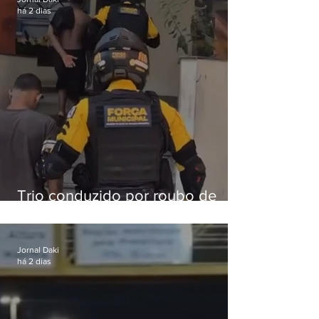
há 2 dias
Trio conduzido por roubo de
celular no Méier acumula 37
passagens
Jornal Daki
há 2 dias