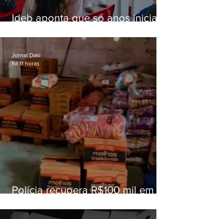
Ideb aponta que só anos iniciais
superam meta nacional da
educação
Jornal Daki
há 11 horas
Polícia recupera R$100 mil em
carga roubada na Baixada
Fluminense