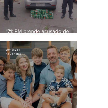
171: PM prende acusado de
estelionato em restaurante de
Niterói
Jornal Daki
há 24 horas