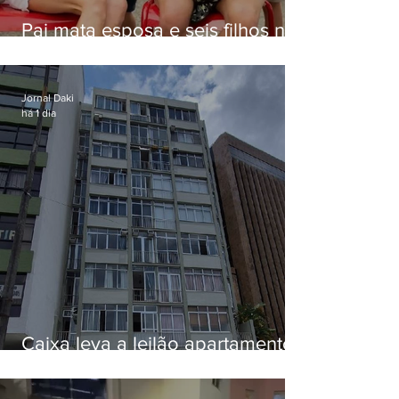
Pai mata esposa e seis filhos nos
EUA e não terá funeral
Jornal Daki
há 1 dia
Caixa leva a leilão apartamento
de Eduardo Bolsonaro em
Botafogo