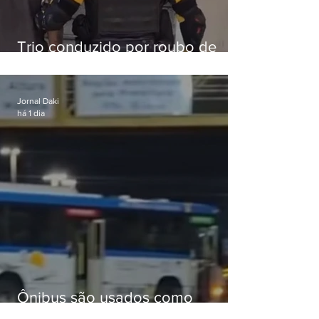
Trio conduzido por roubo de
celular no Méier acumula 37
passagens
Jornal Daki
há 1 dia
Ônibus são usados como
barricadas durante operação na