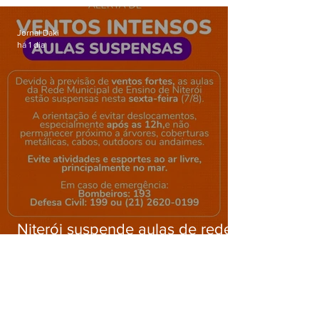
Gardênia Azul
Jornal Daki
há 1 dia
Niterói suspende aulas de rede
municipal por previsão de
ventos fortes nesta sexta (7)