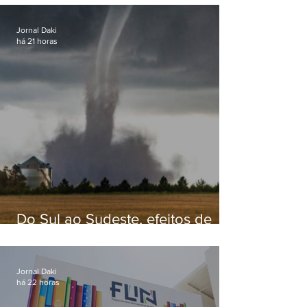
Jornal Daki
há 21 horas
Do Sul ao Sudeste, efeitos de
ciclone-bomba causam
apreensão na população
Jornal Daki
há 22 horas