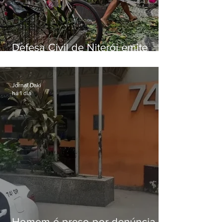
Defesa Civil de Niterói emite
aviso de ventos fortes para esta
sexta-feira (07)
Jornal Daki
há 1 dia
Homem é preso por denúncia