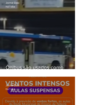
Jornal Daki
há 1 dia
Ônibus são usados como
barricadas durante operação na
Gardênia Azul
Jornal Daki
há 1 dia