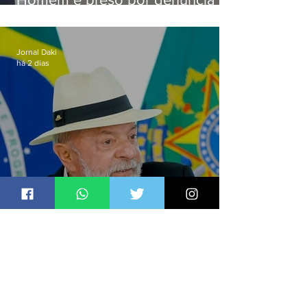
de importunação sexual em
Alcântara
Jornal Daki
há 2 dias
Lula sanciona PL que amplia
pena para crimes digitais contra
crianças