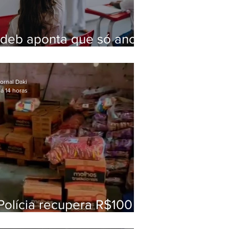
Ideb aponta que só anos
iniciais superam meta
nacional da educação
ornal Daki
á 14 horas
Polícia recupera R$100
mil em carga roubada na