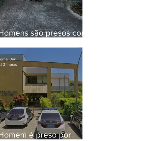
Homens são presos com
drogas e arma de fogo
no Brejal
ornal Daki
á 21 horas
Homem é preso por