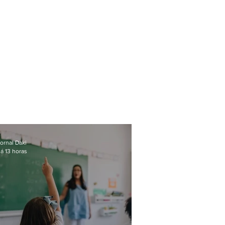
ornal Daki
á 13 horas