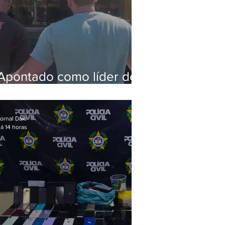
Apontado como líder de
esquema de golpes
contra aposentados é
preso
ornal Daki
á 14 horas