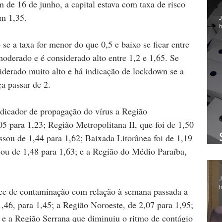
 de 16 de junho, a capital estava com taxa de risco 
m 1,35.
J
h
se a taxa for menor do que 0,5 e baixo se ficar entre 
 moderado e é considerado alto entre 1,2 e 1,65. Se 
nsiderado muito alto e há indicação de lockdown se a 
a passar de 2.
icador de propagação do vírus a Região 
05 para 1,23; Região Metropolitana II, que foi de 1,50 
ssou de 1,44 para 1,62; Baixada Litorânea foi de 1,19 
ou de 1,48 para 1,63; e a Região do Médio Paraíba, 
J
h
ice de contaminação com relação à semana passada a 
1,46, para 1,45; a Região Noroeste, de 2,07 para 1,95; 
 e a Região Serrana que diminuiu o ritmo de contágio 