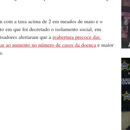
am com a taxa acima de 2 em meados de maio e o 
o em que foi decretado o isolamento social, em 
sadores alertaram que a 
reabertura precoce das 
var ao aumento no número de casos da doença
 e maior 
a.
J
h