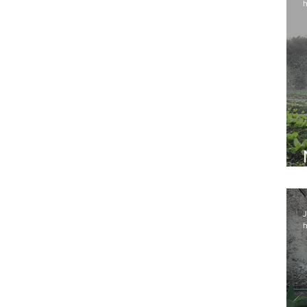
h
J
h