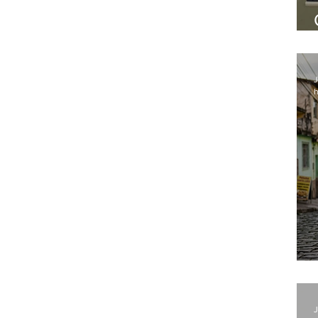
J
h
J