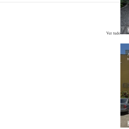
Ver tudo
J
h