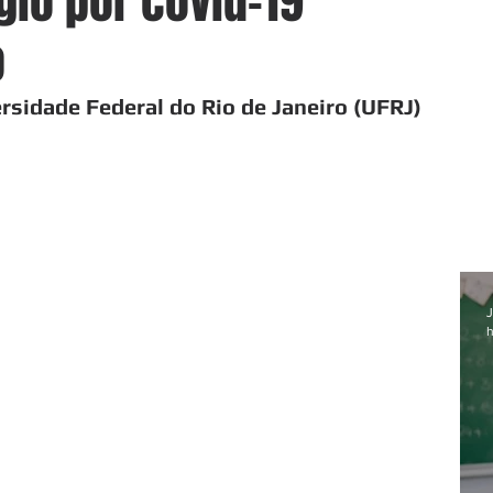
gio por covid-19
o
sidade Federal do Rio de Janeiro (UFRJ)
J
h