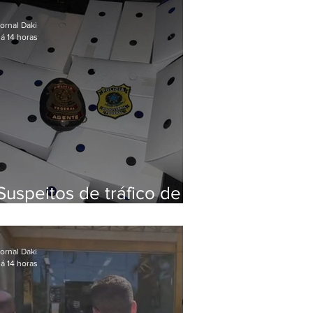
Baixada Fluminense
ornal Daki
á 14 horas
Suspeitos de tráfico de
animais silvestres são
presos com 50 aves
ornal Daki
á 14 horas