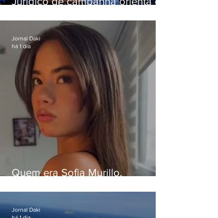
Jurídico de campanha orienta e
Eduardo Paes desiste de debate
da Band
Jornal Daki
há 1 dia
Quem era Sofia Murillo,
influenciadora de 17 anos morta
em queda de helicóptero no Rio
Jornal Daki
há 1 dia