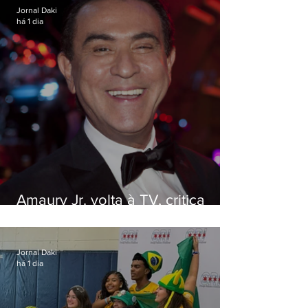
Jornal Daki
há 1 dia
Amaury Jr. volta à TV, critica
'jabá' e diz que as pessoas
viraram colunistas de si mesmas
Jornal Daki
há 1 dia