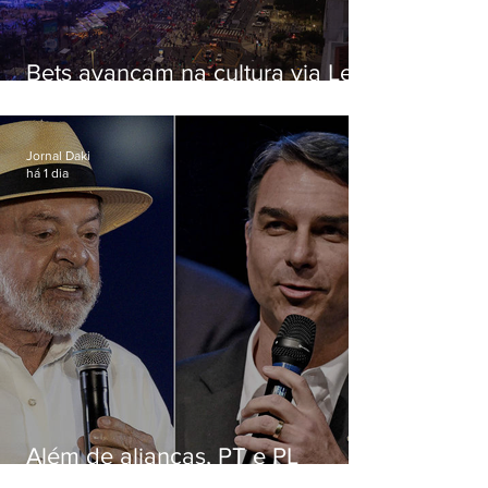
Bets avançam na cultura via Lei
Rouanet e criam dilema para
artistas
Jornal Daki
há 1 dia
Além de alianças, PT e PL
apostam em chapas puras para