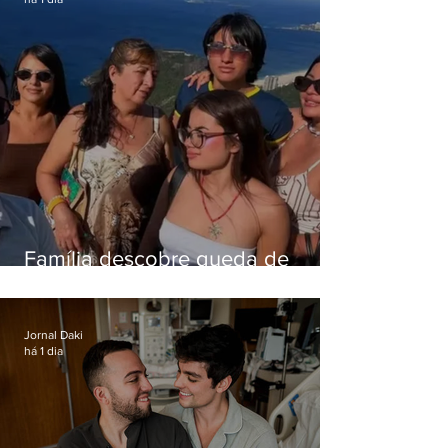
Família descobre queda de
helicóptero pela internet
enquanto aguardava segundo
voo
Jornal Daki
há 1 dia